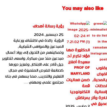
حسن الفقيه
You may also like
رؤية رسالة أهداف
25 ديسمبر، 2024
الرؤية رائدة في اكتشاف ورعاية
المبدعين والمواهب الشبابية،
الدكتورة مها
وتمكينهم من التحول إلى رواد أعمال
فؤاد تكرم أ.د.
مبدعين منذ سن مبكرة، واسعى لتطوير
سعيدة أملاح
جيل قادر على الابتكار، وتعزيز دورها
بقلوب
PROF OF
كصانعة للفرص المتميزة في مجال
تفيض
MARYLAND
التعليم والتدريب، مما يسهم في بناء
بالمحبة،
ضمن فعاليات
مجتمع علمي ومهني …
لحظات
قمة
إنسانية
التكنولوجيا
نادرة وأثر
بمراكش
عميق في
2 مارس، 2025