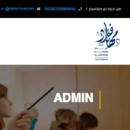
هل لديك اي استفسار ؟
00201205888844
p.r@mahafouad.net
ADMIN