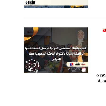
ء
توراه
المناقشات الرئيسية