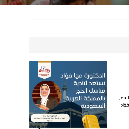
لسفر
فؤاد