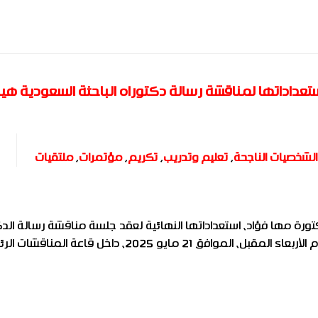
ستعداداتها لمناقشة رسالة دكتوراه الباحثة السعودية هيا
الشخصيات الناجحة
,
تعليم وتدريب
,
تكريم
,
مؤتمرات
,
ملتقيات
تورة مها فؤاد، استعداداتها النهائية لعقد جلسة مناقشة رسالة الدك
للباحثة السعودية هياء أحمد محمد الغراس، وذلك يوم الأربعاء المقبل، الموافق 21 مايو 2025، داخل قاعة 