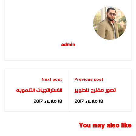
admin
Next post
Previous post
تصور مقترح لتطوير
الاستراتجيات التنمويه
بنية التعليم الاساسي
لعلاج التأخر الدراسي
18 مارس، 2017
18 مارس، 2017
بتونس في ضوء
لطلاب المملكه
المتغيرات المحليه و
المغربيه: للباحث: عبد
العالميه للباحث: رفيق
الاله شعيبي
You may also like
ابو بكر غومه