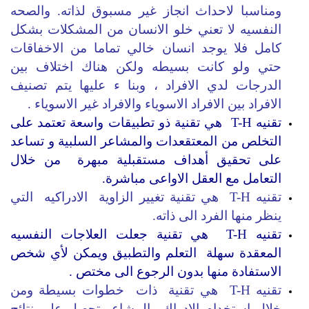
ومناسبا لاحداث انجاز غير مسبوق لذاته.
والصحه
النفسيه لا تعني خلو الانسان من المشكلات بشكل
كامل فلا يوجد انسان خالي تماما من الاخفاقات
حتي ولو كانت بسيطه ولكن هناك اختلاف بين
الدرجات لدي الافراد ، وبنا ء عليها يتم تصنيف
الافراد بين الافراد الاسوياء والافراد غير الاسوياء .
تقنيه T-H هي تقنية ذو تطبيقات واسعة تعتمد على
التخلص من المعتقعدات والمشاعر السلبية و تساعد
على تحقيق أهداف مستقبلية مبهرة من خلال
التعامل مع العقل الاواعى مباشرة.
تقنيه T-H هي تقنية تغيير الزاوية الادراكيه التي
ينظر منها الفرد الى ذاته.
تقنيه T-H هي تقنية جعلت العلاجات النفسيه
المعقدة سهلة التعلم والتطبيق ويمكن لأي شخص
الاستفادة منها بدون الرجوع الى مختص .
تقنيه T-H هي تقنية ذات خطوات بسيطة ومن
خلال استخدام الادراك والمشاعر تحصل على نتائج