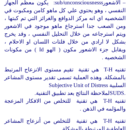
– الاشعورsub/unconsciousnesss: يكون معظم الجهاز
النفسي ، وهو يحتوي علي كل ماهو كامن ومكبوت في
الشخصيه اي انه مركز الدوافع والغرائز التي تم كبتها ،
ومن الصعب جدا استرجاع ماهو موجود في الاشعور
ويتم استرجاعه من خلال التحليل النفسي ، وقد يخرج
بشكل لا ارادي من خلال فلتات اللسان او الاحلام ،
ويقابل جزء الاشعور مكون ( الهو Id ) من مكونات
الشخصيه .
تقنيه T-H هي تقنية تقيم مستوى الانزعاج المرتبط
بالمشكلة. وهذه العملية تسمى تقدير مستوى المشاعر
السلبية Subjective Unit of Distress
.SUDSلملاحظة النتائج بعد تطبيق التقنية.
تقنيه T-H هي تقنية للتخلص من الافكار المزعجة
والمؤلمه في الذهن .
تقنيه T-H هي تقنية للتخلص من أنزعاج المشاعر
العاطفية المرتبطة بالمشكلة .