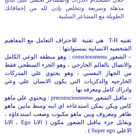
مذهلة وسريعة وتتخلص بإذن لله من إخفاقاتك
الطويلة مع المشاعر السلبية.
تقنيه T-H هي تقنية للاحتراف التعامل مع المفاهيم
الشخصيه الانسانيه بمستوايتها :
– الشعور consciousnesss : وهو منطقه الوعي الكامل
والاتصال بالعالم الخارجي ، وهو الجزء السطحي فقط
من الجهاز النفسي ، وهو يحتوي علي المدركات
الخارجيه والذكريات التي يكون الانسان علي وعي
وادراك كامل ومعرفه بها .
– ماقبل الشعور preconsciousnesss : ويحتوي علي ماهو
كامن ويكن يمكن استدعاءه اي اينه وسط مابين ماهو
ظاهر ومعروف وبين ماهو مكبوت وصعب استدعاؤه ،
ويقابل جزء ماقبل الشعور مكون ( الانا Ego ، الانا
الاعلي Super ego ) .