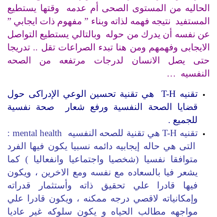
الحاليه من المستوى الصحى أم عدمه وقتها يستطيع
المستفيد نتيجه فهمه لذاته وبناء ” مفهوم ذات ايجابي ”
عن نفسه أن يدرك من حوله وبالتالي يستطيع التواصل
الايجابى وفهمهم ومن هنا تبدء الصراعات تقل .. تدريجا
حتى يصل الانسان لدرجات مرتفعه من الصحه
النفسيه …
تقنيه T-H هي تقنية تحسين الوعي الإدراكى حول
قضايا الصحة النفسية ورفع شعار صحة نفسية
للجميع .
تقنيه T-H هي تقنية للصحه النفسيه mental health :
التى هي حاله إيجابيه دائمه نسبيا يكون فيها الفرد
متوافقا نفسيا (شخصيا واجتماعيا وانفعاليا ) كما
يشعر فيا بالسعاده مع نفسه ومع الاخرين ، ويكون
فيها قادرا علي تحقيق ذاته وأستثمار قدراته
وإمكانياته لاقصي درجه ممكنه ، ويكون قادرا علي
مواجهه مطالب الحياه و يكون سلوكه غير عاديا