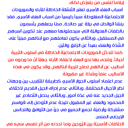
إيلاماً لنفس من يتعرّض لذلك.
أسباب العنف الأسري تعتبر التّنشئة الخاطئة للآباء والموروثات
الاجتماعيّة المغلوطة سبباً رئيسياً من أسباب العنف الأسري، فقد
ينشأ الوالدان في بيئة غير صالحة، ممّا يجعلهم يتّسمون
بالصّفات العدوانيّة التي سيحملونها معهم عند تكوين أسرهم
في المستقبل، وبالتّالي يكون تعاملهم مع أبنائهم مبنيّاً على
الشّدّة والعنف بعيداً عن الرّفق واللّين.
كما تتدخّل الموروثات الاجتماعيّة الخاطئة في أسلوب التّربية
أحياناً، وتنحى بها نحو العنف لاعتقاد الآباء جهلاً أنّ ما ورثوه من
أساليب عن آبائهم تصلح لتربية أبنائهم، وقد يكون في هذه
الأساليب عنفاً وشدّة غير مقبولة.
عدم اعتماد أسلوب الحوار الأسري كطريقة للتّقريب بين وجهات
نظر الأجيال المختلفة، وبالتّالي عدم إدراك الجيل القديم لاختلاف
الجيل الجديد عنه في عدّة أمور، وبالتّالي يحصل التّصادم غير
المحمود والعنف غير المقبول نتيجة عدم التّوصل إلى قواسم
مشتركة وأرضيّة تجمع الجميع في جوٍّ من التّوافق والتجانس
الإيجابي المثمر.
الخلافات الأسريّة بين الزّوجين وما تحدثه من أثرٍ نفسي سيء في