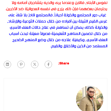
نفوس الأبناء، فالابن وعندما يرى والديه يتشاجران أمامه ولا
يحترمان بعضهما فإنّ ذلك يزرع في نفسه العدوانيّة ضد الآخرين.
غياب دور المجتمع والدّولة أحياناً، فالمجتمع قادرٌ بلا شكّ على
غرس القيم النّبيلة بين أفراده من خلال حملات التّوعية والإرشاد،
والدّولة كذلك يمكن أن تساهم في علاج حالات العنف الأسري
من خلال تضمين المناهج التّعليميّة فصولاً معيّنة تبحث أسباب
العنف الأسري، وكيفيّة علاجه من خلال وضع المنهج الصّحيح
المستمد من الدّين والأخلاق والقيم.
Share: