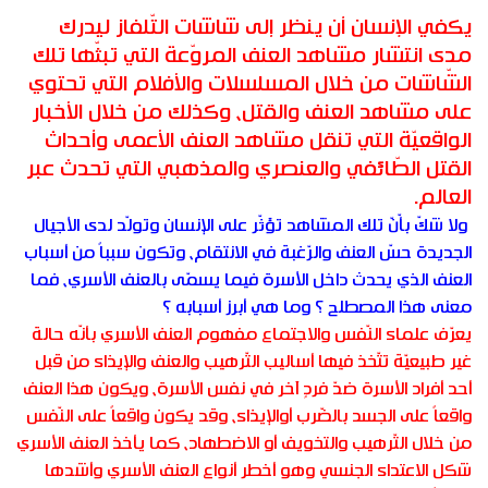
يكفي الإنسان أن ينظر إلى شاشات التّلفاز ليدرك
مدى انتشار مشاهد العنف المروّعة التي تبثّها تلك
الشّاشات من خلال المسلسلات والأفلام التي تحتوي
على مشاهد العنف والقتل، وكذلك من خلال الأخبار
الواقعيّة التي تنقل مشاهد العنف الأعمى وأحداث
القتل الطّائفي والعنصري والمذهبي التي تحدث عبر
العالم.
ولا شكّ بأّنّ تلك المشاهد تؤثّر على الإنسان وتولّد لدى الأجيال
الجديدة حسّ العنف والرّغبة في الانتقام، وتكون سبباً من أسباب
العنف الذي يحدث داخل الأسرة فيما يسمّى بالعنف الأسري، فما
معنى هذا المصطلح ؟ وما هي أبرز أسبابه ؟
يعرّف علماء النّفس والاجتماع مفهوم العنف الأسري بأنّه حالة
غير طبيعيّة تتّخذ فيها أساليب التّرهيب والعنف والإيذاء من قبل
أحد أفراد الأسرة ضدّ فردٍ آخر في نفس الأسرة، ويكون هذا العنف
واقعاً على الجسد بالضّرب أوالإيذاء، وقد يكون واقعاً على النّفس
من خلال التّرهيب والتخويف أو الاضطهاد، كما يأخذ العنف الأسري
شكل الاعتداء الجنسي وهو أخطر أنواع العنف الأسري وأشدها