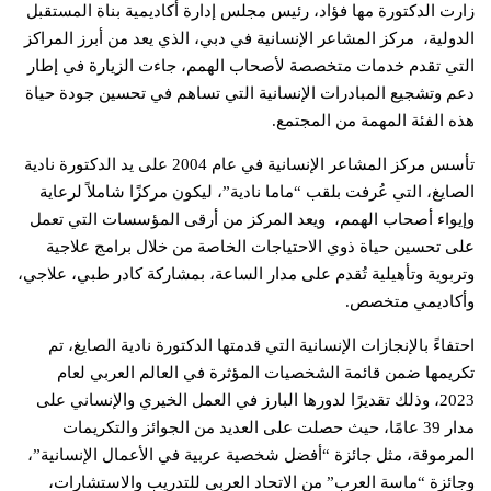
زارت الدكتورة مها فؤاد، رئيس مجلس إدارة أكاديمية بناة المستقبل
الدولية، مركز المشاعر الإنسانية في دبي، الذي يعد من أبرز المراكز
التي تقدم خدمات متخصصة لأصحاب الهمم، جاءت الزيارة في إطار
دعم وتشجيع المبادرات الإنسانية التي تساهم في تحسين جودة حياة
هذه الفئة المهمة من المجتمع.
تأسس مركز المشاعر الإنسانية في عام 2004 على يد الدكتورة نادية
الصايغ، التي عُرفت بلقب “ماما نادية”، ليكون مركزًا شاملاً لرعاية
وإيواء أصحاب الهمم، ويعد المركز من أرقى المؤسسات التي تعمل
على تحسين حياة ذوي الاحتياجات الخاصة من خلال برامج علاجية
وتربوية وتأهيلية تُقدم على مدار الساعة، بمشاركة كادر طبي، علاجي،
وأكاديمي متخصص.
احتفاءً بالإنجازات الإنسانية التي قدمتها الدكتورة نادية الصايغ، تم
تكريمها ضمن قائمة الشخصيات المؤثرة في العالم العربي لعام
2023، وذلك تقديرًا لدورها البارز في العمل الخيري والإنساني على
مدار 39 عامًا، حيث حصلت على العديد من الجوائز والتكريمات
المرموقة، مثل جائزة “أفضل شخصية عربية في الأعمال الإنسانية”،
وجائزة “ماسة العرب” من الاتحاد العربي للتدريب والاستشارات،