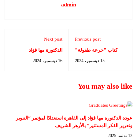
admin
Next post
Previous post
كتاب "جرعة طفولة"
الدكتورة مها فؤاد
ضمن سلسلة "الواقع
واستفادتها من كتاب
15 ديسمبر، 2024
16 ديسمبر، 2024
التنموي" للدكتورة أ.د.
“قصتي” لصاحب السمو
ناجية العلي
الشيخ محمد بن راشد آل
مكتوم
You may also like
عودة الدكتورة مها فؤاد إلى القاهرة استعدادًا لمؤتمر “التنوير
وتعزيز الفكر المستنير” بالأزهر الشريف
12 يوليو، 2025