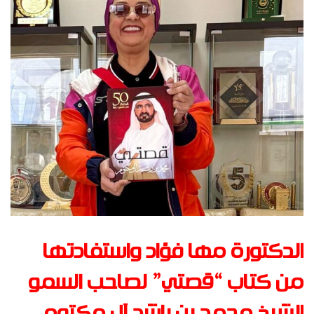
الدكتورة مها فؤاد واستفادتها
من كتاب “قصتي” لصاحب السمو
الشيخ محمد بن راشد آل مكتوم