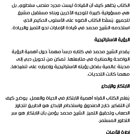
الكتاب يُظهر كيف أن القيادة ليست مجرد منصب سلطوي، بل
هي مسؤولية كبيرة لتوجيه الآخرين وبناء مستقبل مشرق
للجميع. يُسلّط الكتاب الضوء على الأسلوب الحكيم الذي
استخدمه الشيخ محمد في قيادة الإمارات نحو التميز والريادة.
الرؤية الاستراتيجية
يقدم الشيخ محمد في كتابه درساً مهماً حول أهمية الرؤية
الواضحة والمثابرة في متابعتها. تمكن من تحويل دبي إلى
مدينة عالمية بفضل رؤيته الاستراتيجية وإصراره على تنفيذها،
مهما كانت التحديات.
الابتكار والإبداع
يُعَلم الكتاب القراء أهمية الابتكار في الحياة والعمل. يوضح كيف
أن التفكير خارج الصندوق واستخدام الإبداع هو الطريق لتجاوز
الصعاب وتحقيق التميز. الشيخ محمد يؤمن بأن الابتكار هو سر
التطور المستمر.
إدارة الأزمات