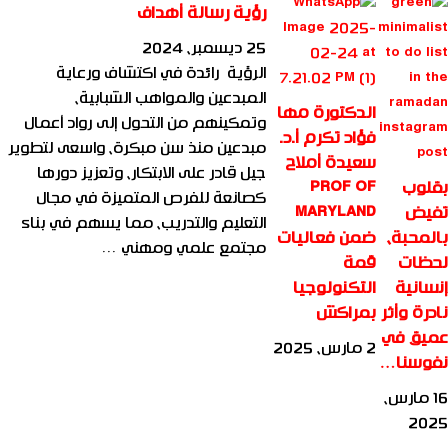
رؤية رسالة أهداف
25 ديسمبر، 2024
الرؤية رائدة في اكتشاف ورعاية
المبدعين والمواهب الشبابية،
الدكتورة مها
وتمكينهم من التحول إلى رواد أعمال
فؤاد تكرم أ.د.
مبدعين منذ سن مبكرة، واسعى لتطوير
سعيدة أملاح
جيل قادر على الابتكار، وتعزيز دورها
بقلوب
PROF OF
كصانعة للفرص المتميزة في مجال
تفيض
MARYLAND
التعليم والتدريب، مما يسهم في بناء
بالمحبة،
ضمن فعاليات
مجتمع علمي ومهني …
لحظات
قمة
إنسانية
التكنولوجيا
نادرة وأثر
بمراكش
عميق في
2 مارس، 2025
نفوسنا…
16 مارس،
2025