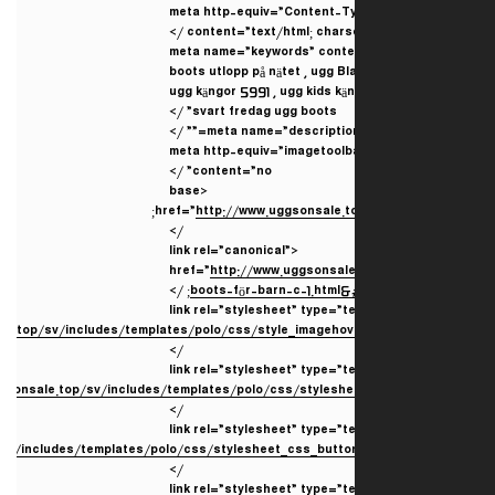
<meta http-equiv=”Content-T
content=”text/html; charse
<meta name=”keywords” cont
boots utlopp på nätet , ugg Bla
ugg kängor 5991 , ugg kids kän
svart fredag ​​ugg boots” />
<meta http-equiv=”imagetoolb
content=”no” />
<base
;
href=”
http://www.uggsonsale.
/>
<link rel=”canonical”
href=”
http://www.uggsonsal
; />
boots-för-barn-c-1.html
<link rel=”stylesheet” type=”t
=”
http://www.uggsonsale.top/sv/includes/templates/polo/css/style_imageh
/>
<link rel=”stylesheet” type=”t
;
href=”
http://www.uggsonsale.top/sv/includes/templates/polo/css/styles
/>
<link rel=”stylesheet” type=”t
//www.uggsonsale.top/sv/includes/templates/polo/css/stylesheet_css_butt
/>
<link rel=”stylesheet” type=”t