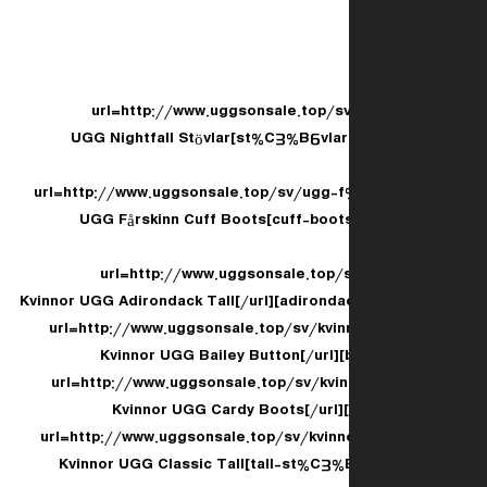
[url=http://www.uggsonsale.top/sv
st%C3%B6vlar-5359-c-9.html]UGG Nightfall Stövlar
[url=http://www.uggsonsale.top/sv/ugg
cuff-boots-3166-c-11.html]UGG Fårskinn Cuff Boots
[url=http://www.uggsonsale.top/
adirondack-tall-c-18.
[url=http://www.uggsonsale.top/sv/kvin
b
[url=http://www.uggsonsale.top/sv/kvi
[url=http://www.uggsonsale.top/sv/kvinn
tall-st%C3%B6vlar-c-15.html]Kvinnor UGG Classic Tall