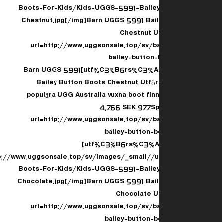
Boots-For-Kids/Kids-UGGS-5991-Baile
Chestnut.jpg[/img]Barn UGGS 5991 Bail
Chestnut Ut
[url=http://www.uggsonsale.top/sv/
bailey-button
utf%C3%B6rs%C3%A4ljning-p-5.html]Barn UGGS 5991
Bailey Button Boots Chestnut Utförs
populära UGG Australia vuxna boot fin
4,766 SEK 977Sp
[url=http://www.uggsonsale.top/sv/
bailey-button-
utf%C3%B6rs%C3%A4ljning-p-7.html]
[img]http://www.uggsonsale.top/sv/images/_small/
Boots-For-Kids/Kids-UGGS-5991-Baile
Chocolate.jpg[/img]Barn UGGS 5991 Bail
Chocolate Ut
[url=http://www.uggsonsale.top/sv/
bailey-button-