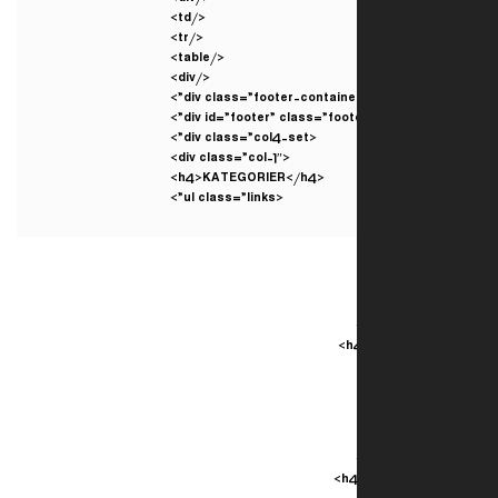
</td>
</tr>
</table>
</div>
<div class=”col4-set”>
<div class=”col-1″>
<h4>KATEGORIER</h4>
<ul class=”links”>