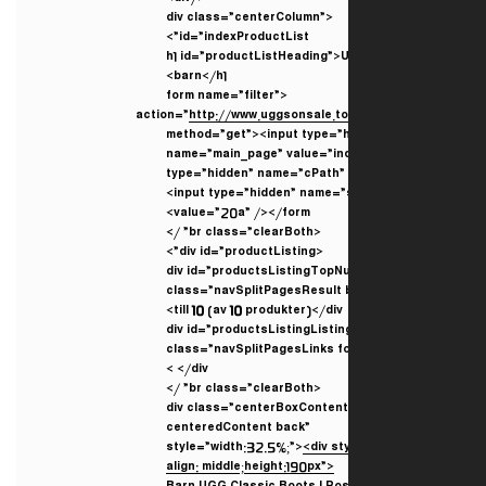
<div class=”centerColumn”
id=”indexProductList”>
<h1 id=”productListHeading”>
barn</h1>
<form name=”filter”
action=”
http://www.uggsonsale.
method=”get”><input type=”
name=”main_page” value=”ind
type=”hidden” name=”cPath” 
<input type=”hidden” name=”
value=”20a” /></form>
<br class=”clearBoth” />
<div id=”productListing”>
<div id=”productsListingTopN
class=”navSplitPagesResult 
till
10
(av
10
produkter)</div>
<div id=”productsListingListi
class=”navSplitPagesLinks f
</div>
<br class=”clearBoth” />
<div class=”centerBoxConten
centeredContent back”
style=”width:32.5%;”>
<div st
align: middle;height:190px”>