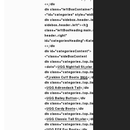
</div>
<div class=”leftBoxContainer”
id=”categories” style=”widt
<div class=”sidebox-header-le
sidebox-header-left”><h3
class=”leftBoxHeading main-
header-right”
id=”categoriesHeading”>Kat
</div>
<div id=”categoriesContent”
class=”sideBoxContent”>
<div class=”categories-top-li
dots”>
UGG Nightfall Stövla
Fårskinn Cuff Boots 3166
</d
UGG Adirondack Tall
</div>
UGG Bailey Button
</div>
UGG Cardy Boots
</div>
UGG Classic Tall Stövlar
</di