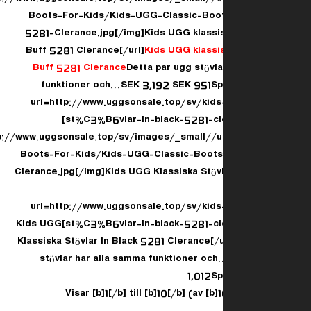
Boots-For-Kids/Kids-UGG-Classic-Boot
5281-Clerance.jpg[/img]Kids UGG klassisk
Buff 5281 Clerance[/url]
Kids UGG klassis
Buff 5281 Clerance
Detta par ugg stövl
funktioner och…SEK 3,192 SEK 951Sp
[url=http://www.uggsonsale.top/sv/kids
st%C3%B6vlar-in-black-5281-clerance-p-6.html]
[img]http://www.uggsonsale.top/sv/images/_small/
Boots-For-Kids/Kids-UGG-Classic-Boots
Clerance.jpg[/img]Kids UGG Klassiska Stövl
[url=http://www.uggsonsale.top/sv/kids
st%C3%B6vlar-in-black-5281-clerance-p-6.html]Kids UGG
Klassiska Stövlar In Black 5281 Clerance[/
stövlar har alla samma funktioner o
1,012S
Visar [b]1[/b] till [b]10[/b] (av [b