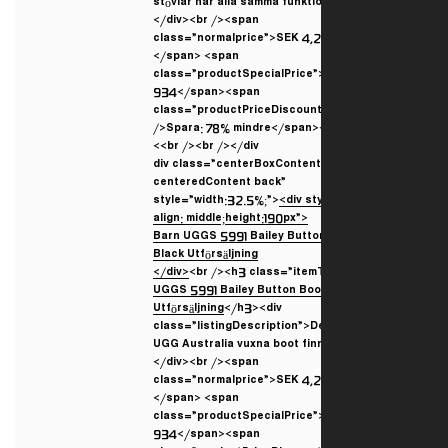
stövlar har alla samma funkt
</div><br /><span
class=”normalprice”>SEK 4,
</span> <span
class=”productSpecialPrice
934</span><span
class=”productPriceDiscoun
/>Spara: 78% mindre</span><
<br /><br /></div>
<div class=”centerBoxConten
centeredContent back”
style=”width:32.5%;”>
<div st
align: middle;height:190px”>
</div>
<br /><h3 class=”itemT
UGGS 5991 Bailey Button Boo
Utförsäljning
</h3><div
class=”listingDescription”>D
UGG Australia vuxna boot fin
</div><br /><span
class=”normalprice”>SEK 4,2
</span> <span
class=”productSpecialPrice
934</span><span