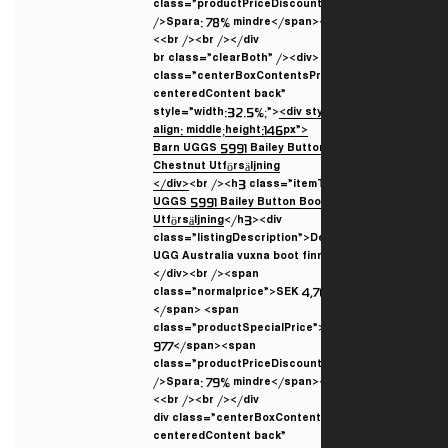
class=”productPriceDiscoun
/>Spara: 78% mindre</span><
<br /><br /></div>
<br class=”clearBoth” /><div
class=”centerBoxContentsP
centeredContent back”
style=”width:32.5%;”>
<div st
align: middle;height:146px”>
</div>
<br /><h3 class=”itemT
UGGS 5991 Bailey Button Boo
Utförsäljning
</h3><div
class=”listingDescription”>D
UGG Australia vuxna boot fin
</div><br /><span
class=”normalprice”>SEK 4,
</span> <span
class=”productSpecialPrice
977</span><span
class=”productPriceDiscoun
/>Spara: 79% mindre</span><
<br /><br /></div>
<div class=”centerBoxConten
centeredContent back”