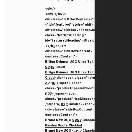
</div>
</div></div>
<div class=”leftBoxContainer”
id=”featured” style=”width: 
<div class=”sidebox-header-l
class=”leftBoxHeading ”
id=”featuredHeading”>Utval
</h3></div>
<div class=”sideBoxContent
centeredContent”>
Billiga Kvinnor UGG Ultra Tal
Cloud
<div><span class=”nor
4,446 </span> <span
class=”productSpecialPrice
822</span><span
class=”productPriceDiscoun
/>Spara: 82% mindre</span>
<div class=”sideBoxContent
centeredContent”>
Brand New UGG 5852 Classic 