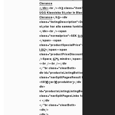
</div>
<br /><h3 class=”itemT
UGG Klassiska Stövlar In Bla
Clerance
</h3><div
class=”listingDescription”>D
stövlar har alla samma funkt
</div><br /><span
class=”normalprice”>SEK 3,
</span> <span
class=”productSpecialPrice
1,012</span><span
class=”productPriceDiscoun
/>Spara: 67% mindre</span><
<br /><br /></div>
<br class=”clearBoth” />
<div id=”productsListingBott
class=”navSplitPagesResult 
till
10
(av
10
produkter)</div>
<div
id=”productsListingListingB
class=”navSplitPagesLinks f
</div>
<br class=”clearBoth” />
</div>
</div>