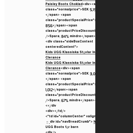
Paisley Boots Choklad
<div><
class=”normalprice”>SEK 5,1
</span> <span
class=”productSpecialPrice
856</span><span
class=”productPriceDiscoun
/>Spara: 84% mindre</span>
<div class=”sideBoxContent
centeredContent”>
Kids UGG Klassiska Stövlar I
Clerance
<div><span
class=”normalprice”>SEK 3,
</span> <span
class=”productSpecialPrice
1,012</span><span
class=”productPriceDiscoun
/>Spara: 67% mindre</span>
</div>
</div></td>
::
UGG Boots för barn
</div>