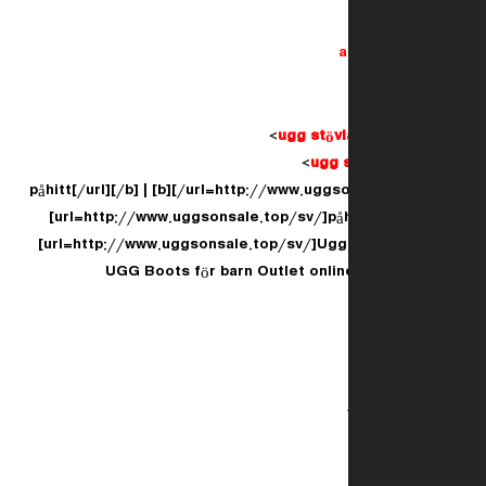
a
ugg stövl
ugg s
[b][url=http://www.uggsonsale.top/sv/]påhitt[/url][/b] | [b]
[url=http://www.uggsonsale.top/sv/]påhit
[url=http://www.uggsonsale.top/sv/]Ugg s
UGG Boots för barn Outlet online