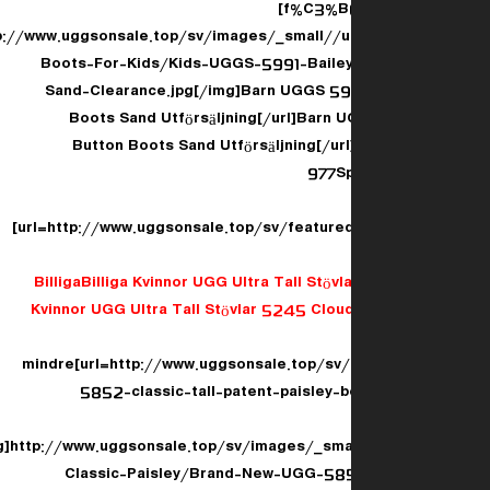
f%C3%B6r-barn-c-1.html]
[img]http://www.uggsonsale.top/sv/images/_small/
Boots-For-Kids/Kids-UGGS-5991-Baile
Sand-Clearance.jpg[/img]Barn UGGS 599
Boots Sand Utförsäljning[/url]Barn 
Button Boots Sand Utförsäljning[/ur
977Sp
[url=http://www.uggsonsale.top/sv/feature
Billiga
Kvinnor UGG Ultra Tall Stövlar 5245 Clou
mindre[url=http://www.uggsonsale.top/sv
5852-classic-tall-patent-paisley-
[img]http://www.uggsonsale.top/sv/images/_sm
Classic-Paisley/Brand-New-UGG-585