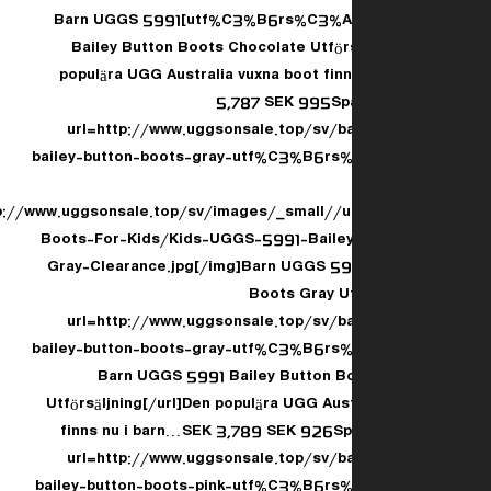
utf%C3%B6rs%C3%A4ljning-p-7.html]Barn UGGS 5991
Bailey Button Boots Chocolate Utförs
populära UGG Australia vuxna boot fin
5,787 SEK 995Sp
[url=http://www.uggsonsale.top/sv/
bailey-button-boots-gray-utf%C3%B6rs
[img]http://www.uggsonsale.top/sv/images/_small/
Boots-For-Kids/Kids-UGGS-5991-Baile
Gray-Clearance.jpg[/img]Barn UGGS 599
Boots Gray Ut
[url=http://www.uggsonsale.top/sv/
bailey-button-boots-gray-utf%C3%B6rs
8.html]Barn UGGS 5991 Bailey Button 
Utförsäljning[/url]Den populära UGG Aus
finns nu i barn…SEK 3,789 SEK 926Sp
[url=http://www.uggsonsale.top/sv/
bailey-button-boots-pink-utf%C3%B6rs