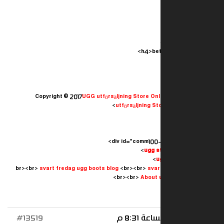
Copyright © 2017
UGG utförsäljning Store Onl
utförsäljning St
ugg st
u
svart fredag ​​ugg boots blog
<br><br>
svart
<br><br>
About 
#13519