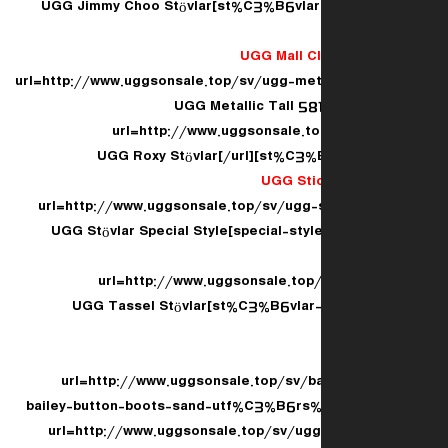
st%C3%B6vlar-5829-c-5.html]UGG Jimmy Choo Stövlar
UGG Mall C
[url=http://www.uggsonsale.top/sv/ugg-meta
[url=http://www.uggsonsale.t
st%C3%B6vlar-c-1
UGG Stic
[url=http://www.uggsonsale.top/sv/ugg
special-style-short-c-2.html]UGG Stövlar Special Style
[url=http://www.uggsonsale.top
st%C3%B6vlar-5835-c-12.html]UGG Tassel Stövlar
[url=http://www.uggsonsale.top/sv/
bailey-button-boots-sand-utf%C3%B6rs
11.html] [url=http://www.uggsonsale.top/sv/u