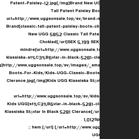
Patent-Paisley-12.jpg[/img]Brand New U
Tall Patent Paisley Bo
[url=http://www.uggsonsale.top/sv/brand
classic-tall-patent-paisley-boots-choklad-p-23.html]Brand
New UGG 5852 Classic Tall Pate
Choklad[/url]SEK 5,199 SE
mindre[url=http://www.uggsonsale.t
klassiska-st%C3%B6vlar-in-black-5281-cle
[img]http://www.uggsonsale.top/sv/images/_sm
Boots-For-Kids/Kids-UGG-Classic-Boots
Clerance.jpg[/img]Kids UGG Klassiska Stövl
[url=http://www.uggsonsale.top/sv/kids
st%C3%B6vlar-in-black-5281-clerance-p-6.html]Kids UGG
Klassiska Stövlar In Black 5281 Clerance[/u
1,012S
UGG