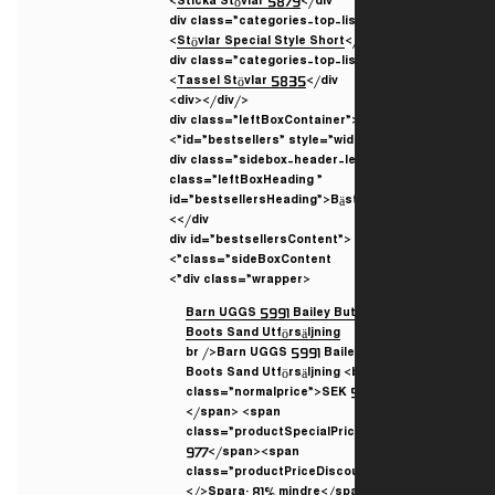
Sticka Stövlar 5879
</div>
Stövlar Special Style Short
<
Tassel Stövlar 5835
</div>
</div></div>
<div class=”leftBoxContainer”
id=”bestsellers” style=”widt
<div class=”sidebox-header-l
class=”leftBoxHeading ”
id=”bestsellersHeading”>Bäs
</div>
<div id=”bestsellersContent”
class=”sideBoxContent”>
<div class=”wrapper”>
<br />Barn UGGS 5991 Bail
Boots Sand Utförsäljning 
class=”normalprice”>SEK 
</span> <span
class=”productSpecialPri
977</span><span
class=”productPriceDisco
/>Spara: 81% mindre</spa