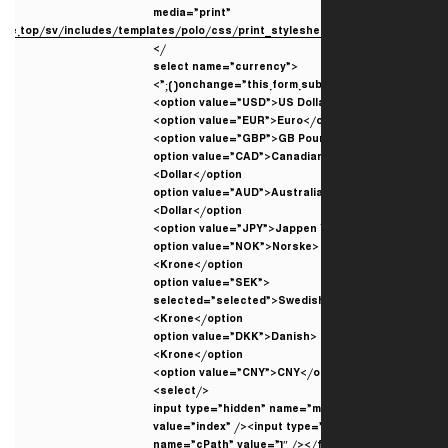
media=”print”
=”
http://www.uggsonsale.top/sv/includes/templates/polo/css/print_styles
/>
<select name=”currency”
onchange=”this.form.submit(
<option value=”CAD”>Canadia
Dollar</option>
<option value=”AUD”>Australi
Dollar</option>
<option value=”NOK”>Norske
Krone</option>
<option value=”SEK”
selected=”selected”>Swedis
Krone</option>
<option value=”DKK”>Danish
Krone</option>
</select>
<input type=”hidden” name=”
value=”index” /><input type=
name=”cPath” value=”1″ /></