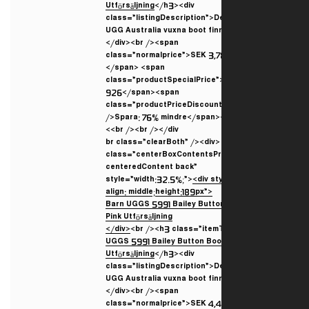
Utförsäljning
</h3><div
class=”listingDescription”>D
UGG Australia vuxna boot fin
</div><br /><span
class=”normalprice”>SEK 3,
</span> <span
class=”productSpecialPrice
926</span><span
class=”productPriceDiscoun
/>Spara: 76% mindre</span><
<br /><br /></div>
<br class=”clearBoth” /><div
class=”centerBoxContentsP
centeredContent back”
style=”width:32.5%;”>
<div st
align: middle;height:189px”>
</div>
<br /><h3 class=”itemT
UGGS 5991 Bailey Button Boo
Utförsäljning
</h3><div
class=”listingDescription”>D
UGG Australia vuxna boot fin
</div><br /><span
class=”normalprice”>SEK 4,