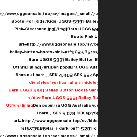
[img]http://www.uggsonsale.top/sv/images/_small/
Boots-For-Kids/Kids-UGGS-5991-Baile
Pink-Clearance.jpg[/img]Barn UGGS 59
Boots Pink Ut
[url=http://www.uggsonsale.top/sv/
bailey-button-boots-pink-utf%C3%B6rs
9.html]Barn UGGS 5991 Bailey Button 
Utförsäljning[/url]Den populära UGG Aus
finns nu i barn…SEK 4,403 SEK 934Sp
</div>
Barn UGGS 5991 Bailey Bu
Utförsäljning
Den populära UGG Australia vux
i barn…SEK 5,078 SEK 977Sp
[url=http://www.uggsonsale.top/sv/kids
st%C3%B6vlar-i-dark-buff-5281-clerance-p-3.html]
[img]http://www.uggsonsale.top/sv/images/_small/