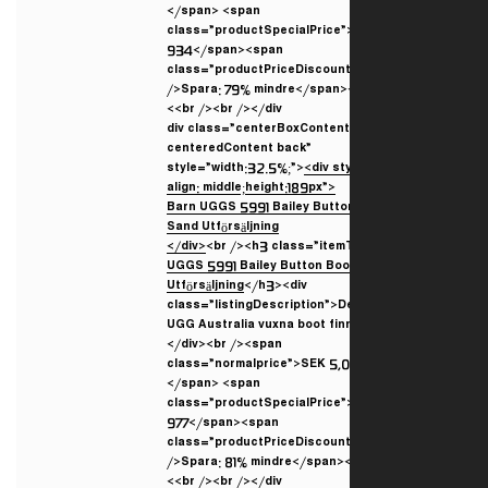
</span> <span
class=”productSpecialPrice
934</span><span
class=”productPriceDiscoun
/>Spara: 79% mindre</span><
<br /><br /></div>
<div class=”centerBoxConten
centeredContent back”
style=”width:32.5%;”>
<div st
align: middle;height:189px”>
</div>
<br /><h3 class=”itemT
UGGS 5991 Bailey Button Bo
Utförsäljning
</h3><div
class=”listingDescription”>D
UGG Australia vuxna boot fin
</div><br /><span
class=”normalprice”>SEK 5,
</span> <span
class=”productSpecialPrice
977</span><span
class=”productPriceDiscoun
/>Spara: 81% mindre</span><
<br /><br /></div>