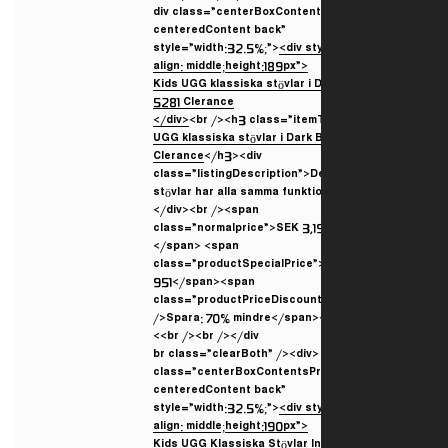
<div class=”centerBoxConten
centeredContent back”
style=”width:32.5%;”>
<div st
align: middle;height:189px”>
</div>
<br /><h3 class=”itemT
UGG klassiska stövlar i Dark 
Clerance
</h3><div
class=”listingDescription”>D
stövlar har alla samma funkt
</div><br /><span
class=”normalprice”>SEK 3,1
</span> <span
class=”productSpecialPrice
951</span><span
class=”productPriceDiscoun
/>Spara: 70% mindre</span><
<br /><br /></div>
<br class=”clearBoth” /><div
class=”centerBoxContentsP
centeredContent back”
style=”width:32.5%;”>
<div st
align: middle;height:190px”>