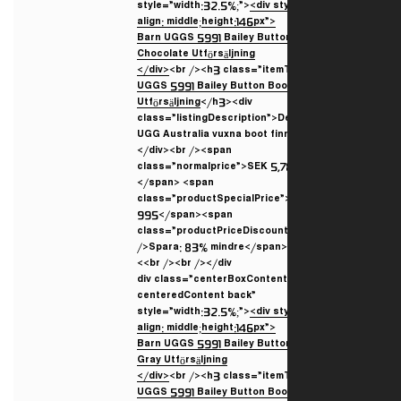
style=”width:32.5%;”>
<div st
align: middle;height:146px”>
</div>
<br /><h3 class=”itemT
UGGS 5991 Bailey Button Boo
Utförsäljning
</h3><div
class=”listingDescription”>D
UGG Australia vuxna boot fin
</div><br /><span
class=”normalprice”>SEK 5,7
</span> <span
class=”productSpecialPrice
995</span><span
class=”productPriceDiscoun
/>Spara: 83% mindre</span>
<br /><br /></div>
<div class=”centerBoxConten
centeredContent back”
style=”width:32.5%;”>
<div st
align: middle;height:146px”>
</div>
<br /><h3 class=”itemT
UGGS 5991 Bailey Button Boo