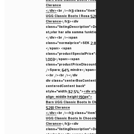
</div>
<br /><h3 class=”itemT
UGG Classic Boots I Rosa 52
Clerance
</h3><div
class=”listingDescription”>D
stövlar har alla samma funkt
</div><br /><span
class=”normalprice”>SEK 2,81
</span> <span
class=”productSpecialPrice
1,003</span><span
class=”productPriceDiscoun
/>Spara: 64% mindre</span>
<br /><br /></div>
<div class=”centerBoxConten
centeredContent back”
style=”width:32.5%;”>
<div st
align: middle;height:190px”>
</div>
<br /><h3 class=”itemT
UGG Classic Boots In Chocol
Clerance
</h3><div
class=”listingDescription”>D