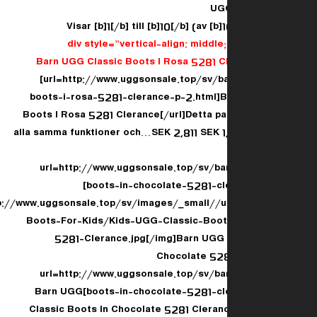
UGG
Visar [b]1[/b] till [b]10[/b] (av [b
[url=http://www.uggsonsale.top/sv/b
boots-i-rosa-5281-clerance-p-2.html]B
Boots I Rosa 5281 Clerance[/url]Detta par
alla samma funktioner och…SEK 2,811 SEK 
[url=http://www.uggsonsale.top/sv/ba
boots-in-chocolate-5281-clerance-p-4.html]
[img]http://www.uggsonsale.top/sv/images/_small/
Boots-For-Kids/Kids-UGG-Classic-Boot
5281-Clerance.jpg[/img]Barn UGG 
Chocolate 528
[url=http://www.uggsonsale.top/sv/ba
boots-in-chocolate-5281-clerance-p-4.html]Barn UGG
Classic Boots In Chocolate 5281 Cleranc