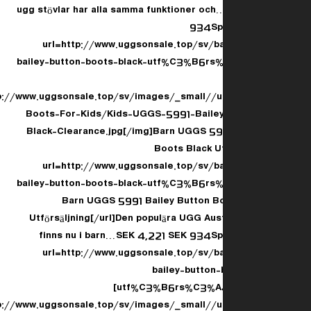
ugg stövlar har alla samma funktioner o
934Spa
[url=http://www.uggsonsale.top/sv/
bailey-button-boots-black-utf%C3%B6rs
[img]http://www.uggsonsale.top/sv/images/_small/
Boots-For-Kids/Kids-UGGS-5991-Baile
Black-Clearance.jpg[/img]Barn UGGS 59
Boots Black Ut
[url=http://www.uggsonsale.top/sv/
bailey-button-boots-black-utf%C3%B6rs
1.html]Barn UGGS 5991 Bailey Button 
Utförsäljning[/url]Den populära UGG Aus
finns nu i barn…SEK 4,221 SEK 934Sp
[url=http://www.uggsonsale.top/sv/
bailey-button
utf%C3%B6rs%C3%A4ljning-p-5.html]
[img]http://www.uggsonsale.top/sv/images/_small/