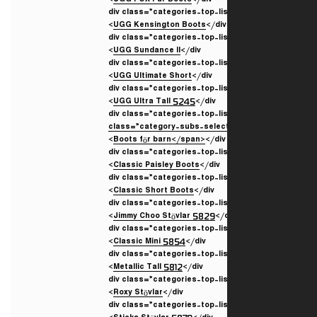
UGG FOX Fur Boots
</div>
UGG Kensington Boots
</div>
UGG Sundance II
</div>
UGG Ultimate Short
</div>
UGG Ultra Tall 5245
</div>
class=”category-subs-sele
Boots för barn</span>
</div>
Classic Paisley Boots
</div>
Classic Short Boots
</div>
Jimmy Choo Stövlar 5829
</d
Classic Mini 5854
</div>
Metallic Tall 5812
</div>
Roxy Stövlar
</div>