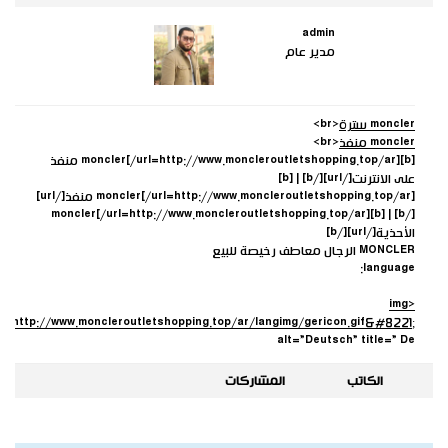
admin
مدير عام
moncler سترة
<br>
moncler منفذ
<br>
[b][url=http://www.moncleroutletshopping.top/ar/]moncler منفذ
على الانترنت[/url][/b] | [b]
[url=http://www.moncleroutletshopping.top/ar/]moncler منفذ[/url]
[/b] | [b][url=http://www.moncleroutletshopping.top/ar/]moncler
الأحذية[/url][/b]
MONCLER الرجال معاطف رخيصة للبيع
language:
<img
=”
http://www.moncleroutletshopping.top/ar/langimg/gericon.gif&#8221
;
alt=”Deutsch” title=” De
الكاتب
المشاركات