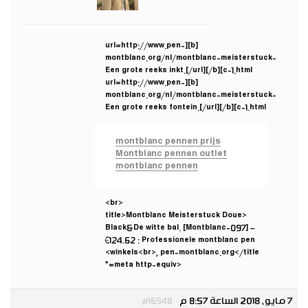
[b][url=http://www.pen-
montblanc.org/nl/montblanc-meisterstuck-
c-1.html]Een grote reeks inkt.[/url][/b]
[b][url=http://www.pen-
montblanc.org/nl/montblanc-meisterstuck-
c-1.html]Een grote reeks fontein.[/url][/b]
montblanc pennen prijs
Montblanc pennen outlet
montblanc pennen
<br>
<title>Montblanc Meisterstuck Doue
Black&De witte bal. [Montblanc-097] –
€124.62 : Professionele montblanc pen
winkels<br>, pen-montblanc.org</title>
<meta http-equiv=”
7 مايو، 2018 الساعة 8:57 م
#16548