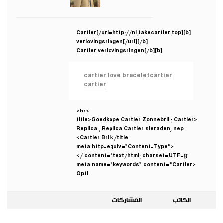
[b][url=http://nl.fakecartier.top/]Cartier
verlovingsringen[/url][/b]
Cartier verlovingsringen
[/b]
[b]
cartier love bracelet
cartier
cartier
<br>
<title>Goedkope Cartier Zonnebril : Cartier
Replica , Replica Cartier sieraden, nep
Cartier Bril</title>
<meta http-equiv=”Content-Type”
content=”text/html; charset=UTF-8″ />
<meta name=”keywords” content=”Cartier
Opti
الكاتب
المشاركات