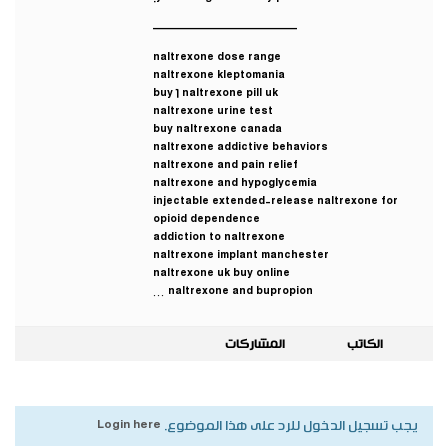
————————————
naltrexone dose range
naltrexone kleptomania
buy 1 naltrexone pill uk
naltrexone urine test
buy naltrexone canada
naltrexone addictive behaviors
naltrexone and pain relief
naltrexone and hypoglycemia
injectable extended-release naltrexone for
opioid dependence
addiction to naltrexone
naltrexone implant manchester
naltrexone uk buy online
naltrexone and bupropion …
الكاتب
المشاركات
يجب تسجيل الدخول للرد على هذا الموضوع.
Login here