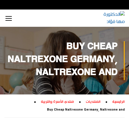
اجتماعي
زيارات داخلية
تكريم داخلي
الذكاء الاصطناعي
محتوى إعلامي رقمي
بيئي
زيارات خارجية
تكريم خارجي
محتوى تعليمي
الطاقة المستدامة
BUY CHEAP
تجاري
ابتكار زراعي
تفكير إبداعي
NALTREXONE GERMANY,
ثقافي
ابتكار صناعي
تدريب إبداعي
NALTREXONE AND
تكنولوجيا
الرئيسية
المنتديات
منتدي الأسرة والتربية
Buy Cheap Naltrexone Germany, Naltrexone and