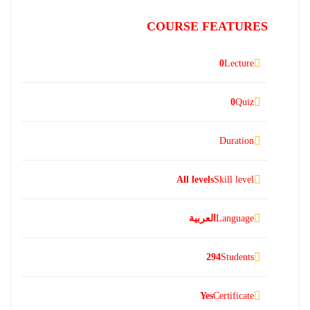
COURSE FEATURES
0
Lecture
0
Quiz
Duration
All levels
Skill level
Language
العربية
294
Students
Yes
Certificate