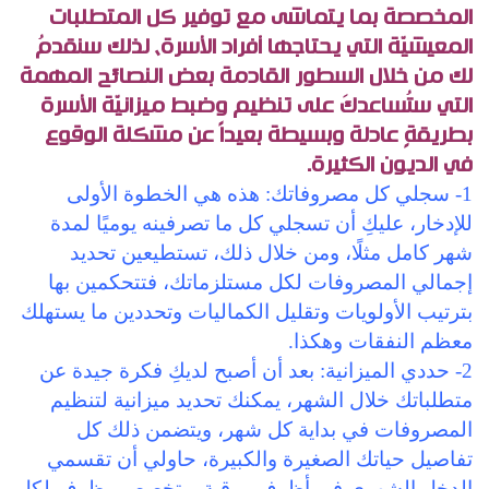
المخصصة بما يتماشى مع توفير كل المتطلبات
المعيشيّة التي يحتاجها أفراد الأسرة، لذلك سنقدمُ
لك من خلال السطور القادمة بعض النصائح المهمة
التي ستُساعدكَ على تنظيم وضبط ميزانيّة الأسرة
بطريقةٍ عادلة وبسيطة بعيداً عن مشكلة الوقوع
في الديون الكثيرة.
1- سجلي كل مصروفاتك: هذه هي الخطوة الأولى
للإدخار، عليكِ أن تسجلي كل ما تصرفينه يوميًا لمدة
شهر كامل مثلًا، ومن خلال ذلك، تستطيعين تحديد
إجمالي المصروفات لكل مستلزماتك، فتتحكمين بها
بترتيب الأولويات وتقليل الكماليات وتحددين ما يستهلك
معظم النفقات وهكذا.
2- حددي الميزانية: بعد أن أصبح لديكِ فكرة جيدة عن
متطلباتك خلال الشهر، يمكنك تحديد ميزانية لتنظيم
المصروفات في بداية كل شهر، ويتضمن ذلك كل
تفاصيل حياتك الصغيرة والكبيرة، حاولي أن تقسمي
الدخل الشهري في أظرف ورقية، وتخصصي ظرف لكل