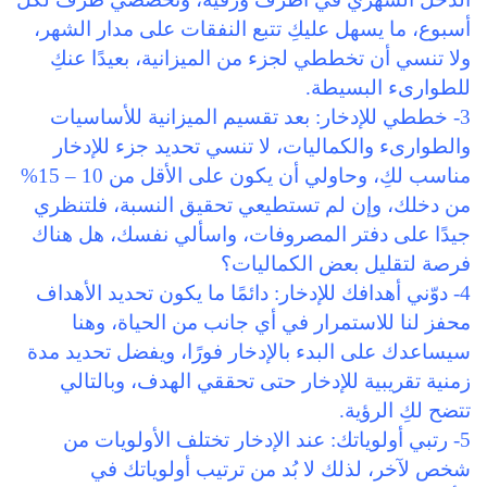
أسبوع، ما يسهل عليكِ تتبع النفقات على مدار الشهر،
ولا تنسي أن تخططي لجزء من الميزانية، بعيدًا عنكِ
للطوارىء البسيطة.
3- خططي للإدخار: بعد تقسيم الميزانية للأساسيات
والطوارىء والكماليات، لا تنسي تحديد جزء للإدخار
مناسب لكِ، وحاولي أن يكون على الأقل من 10 – 15%
من دخلك، وإن لم تستطيعي تحقيق النسبة، فلتنظري
جيدًا على دفتر المصروفات، واسألي نفسك، هل هناك
فرصة لتقليل بعض الكماليات؟
4- دوّني أهدافك للإدخار: دائمًا ما يكون تحديد الأهداف
محفز لنا للاستمرار في أي جانب من الحياة، وهنا
سيساعدك على البدء بالإدخار فورًا، ويفضل تحديد مدة
زمنية تقريبية للإدخار حتى تحققي الهدف، وبالتالي
تتضح لكِ الرؤية.
5- رتبي أولوياتك: عند الإدخار تختلف الأولويات من
شخص لآخر، لذلك لا بُد من ترتيب أولوياتك في