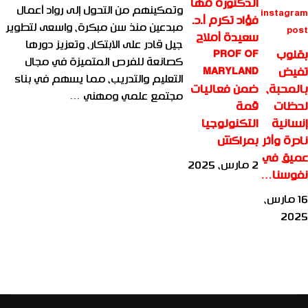
الدكتورة مها
وتمكينهم من التحول إلى رواد أعمال
فؤاد تكرم أ.د.
مبدعين منذ سن مبكرة، واسعى لتطوير
سعيدة أملاح
جيل قادر على الابتكار، وتعزيز دورها
بقلوب
PROF OF
كصانعة للفرص المتميزة في مجال
تفيض
MARYLAND
التعليم والتدريب، مما يسهم في بناء
بالمحبة،
ضمن فعاليات
مجتمع علمي ومهني …
لحظات
قمة
إنسانية
التكنولوجيا
نادرة وأثر
بمراكش
عميق في
2 مارس، 2025
نفوسنا…
16 مارس،
2025