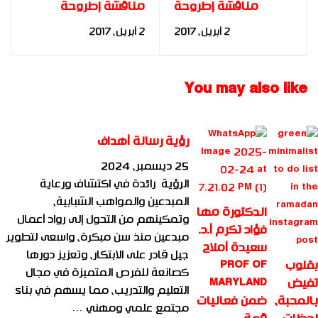
مناقشة إطروحة
مناقشة إطروحة
الدكتوراه
الدكتوراه
2 أبريل، 2017
2 أبريل، 2017
(ملخص)للباحث عادل
(ملخص)للباحثة : سحر
محمد الشكاحي | دولة
مصطفى| دولة مصر
ليبيا |2016 | د. مها
|2016 | د. مها فؤاد |
You may also like
فؤاد | FBIA
FBIA
رؤية رسالة أهداف
25 ديسمبر، 2024
الرؤية رائدة في اكتشاف ورعاية
المبدعين والمواهب الشبابية،
الدكتورة مها
وتمكينهم من التحول إلى رواد أعمال
فؤاد تكرم أ.د.
مبدعين منذ سن مبكرة، واسعى لتطوير
سعيدة أملاح
جيل قادر على الابتكار، وتعزيز دورها
بقلوب
PROF OF
كصانعة للفرص المتميزة في مجال
تفيض
MARYLAND
التعليم والتدريب، مما يسهم في بناء
بالمحبة،
ضمن فعاليات
مجتمع علمي ومهني …