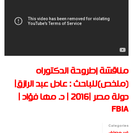
مناقشة إطروحة الدكتوراه
(ملخص)للباحث : عادل عبد الرازق|
دولة مصر |2016 | د. مها فؤاد |
FBIA
Categories