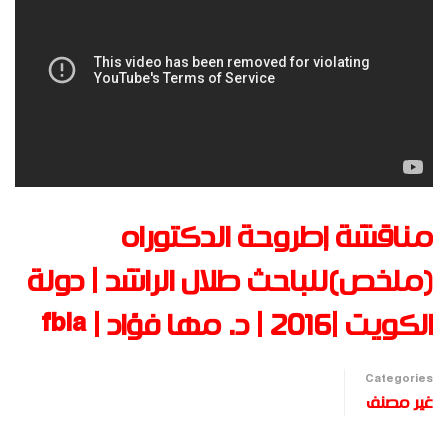
مناقشة إطروحة الدكتوراه
(ملخص)للباحث طلال الراشد | دولة
الكويت |2016 | د. مها فؤاد | fbia
Categories
غير مصنف