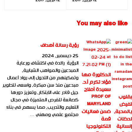
د.سيد محمدين |2016 |
د.مها فؤاد بتكريم
د. مها فؤاد | FBIA
اللجنة البارالمبية |2016
| د. مها فؤاد | FBIA
You may also like
رؤية رسالة أهداف
25 ديسمبر، 2024
الرؤية رائدة في اكتشاف ورعاية
المبدعين والمواهب الشبابية،
الدكتورة مها
وتمكينهم من التحول إلى رواد أعمال
فؤاد تكرم أ.د.
مبدعين منذ سن مبكرة، واسعى لتطوير
سعيدة أملاح
جيل قادر على الابتكار، وتعزيز دورها
بقلوب
PROF OF
كصانعة للفرص المتميزة في مجال
تفيض
MARYLAND
التعليم والتدريب، مما يسهم في بناء
بالمحبة،
ضمن فعاليات
مجتمع علمي ومهني …
لحظات
قمة
إنسانية
التكنولوجيا