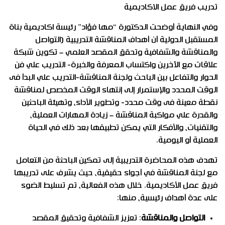
تدريب فريق عمل الاكاديمية
وفي النهاية أوضحت الدكتورة “مها فؤاد” رئيسة اكاديمية بناة
المستقبل الدولية أن أهداف المناقشة التدريبية (التواصل
والمناقشة والشفافية وتحقق المقصد العلمي – تكوين شبكة
علاقات مع الآخرين واكتساب المعرفة والخبرة- التدريب علي فن
الحوار والتفاعل بين الباحث ولجنة المناقشة-التدريب علي البدأ فى
الوقت المحدد والإستمرار إلى إنتهاء الوقت المخصص لمناقشة
نقطة معينة فى وقت محدد- وتطوير الأداء، وتهيئة الباحثين
والقدرة علي مواكبة المناقشة – زيادة المهارات العملية،
والتقنيات، والأفكار التي يمكن تطبيقها بعد ذلك في الحياة
العملية أو اليومية.
تهدف هذه المحاضرة التدريبية إلى تمكين الباحثة من التعامل
مع لجنة المناقشة في أجواء حقيقية، حيث يشرف على تدريبها
فريق عمل الأكاديمية. خلال هذه الفعالية، تم تسليط الضوء
على عدة أهداف رئيسية، منها:
التواصل والمناقشة
: تعزيز الشفافية وتحقيق المقصد