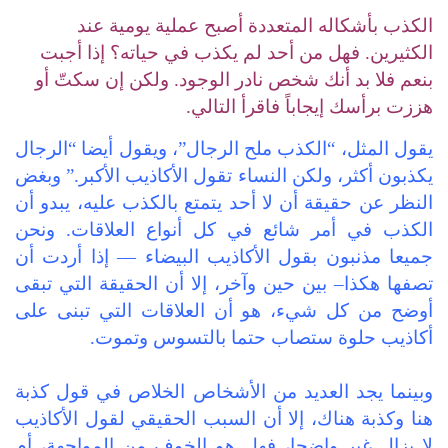
الكذب بأشكاله المتعددة أصبح عملية يومية عند
الكثيرين. فهل من أحد لم يكذب في حياته؟ إذا أجبت
بنعم فلا بد أنك شخص نادر الوجود. ولكن إن سكتّ أو
هززت برأسك إيجاباً فاقرأ التالي.
يقول المثل، “الكذب ملح الرجال”، ويقول أيضا “الرجال
يكذبون أكثر، ولكن النساء تقول الأكاذيب الأكبر.” وبغض
النظر عن حقيقة أن لا أحد يتمتع بالكذب عليه، يبدو أن
الكذب في أمر شائع في كل أنواع العلاقات. ونحن
جميعا مذنبون بقول الأكاذيب البيضاء — إذا أردت أن
تصفها هكذا– بين حين وآخر، إلا أن الحقيقة التي تبقى
أوضح من كل شيء، هو أن العلاقات التي تبنى على
أكاذيب حلوة ستصاب حتما بالتسوس وتموت.
وبينما يجد العديد من الأشخاص الخلاص في قول كذبة
هنا وكذبة هناك، إلا أن السبب الحقيقي لقول الأكاذيب
لا يزال غير واضحا، فهل هو الخوف من المواجهة، أم