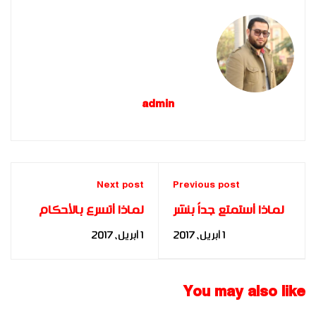
admin
Next post
Previous post
لماذا أستمتع جداً بنشر
لماذا أتسرع بالأحكام
أسرار شخصية أو وقائع
وأقوم بتأويل الأمور ؟ |
1 أبريل، 2017
1 أبريل، 2017
مثيرة ؟ | التحليل
التحليل النفسي الفوري |
النفسي الفوري | د. مها
د. مها فؤاد | FBIA
فؤاد | FBIA
You may also like