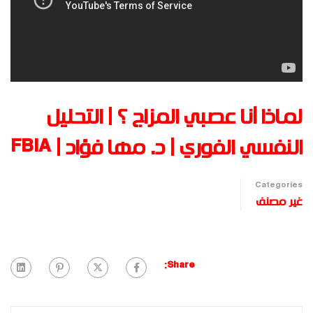
لماذا أنا عصبي المزاج ؟ | التحليل
النفسي الفوري | د. مها فؤاد | FBIA
Categories
غير مصنف
Share: