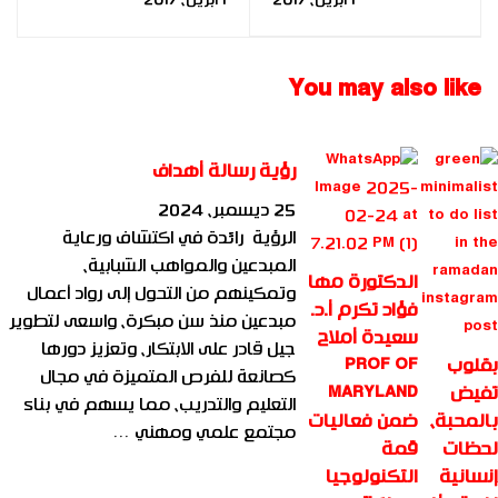
التحليل النفسي الفوري |
النفسي الفوري | د. مها
د. مها فؤاد | FBIA
فؤاد | FBIA
You may also like
رؤية رسالة أهداف
25 ديسمبر، 2024
الرؤية رائدة في اكتشاف ورعاية
المبدعين والمواهب الشبابية،
الدكتورة مها
وتمكينهم من التحول إلى رواد أعمال
فؤاد تكرم أ.د.
مبدعين منذ سن مبكرة، واسعى لتطوير
سعيدة أملاح
جيل قادر على الابتكار، وتعزيز دورها
بقلوب
PROF OF
كصانعة للفرص المتميزة في مجال
تفيض
MARYLAND
التعليم والتدريب، مما يسهم في بناء
بالمحبة،
ضمن فعاليات
مجتمع علمي ومهني …
لحظات
قمة
إنسانية
التكنولوجيا