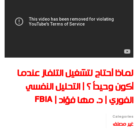
لماذا أحتاج لتشغيل التلفاز عندما
أكون وحيداً ؟ | التحليل النفسي
الفوري | د. مها فؤاد | FBIA
Categories
غير مصنف