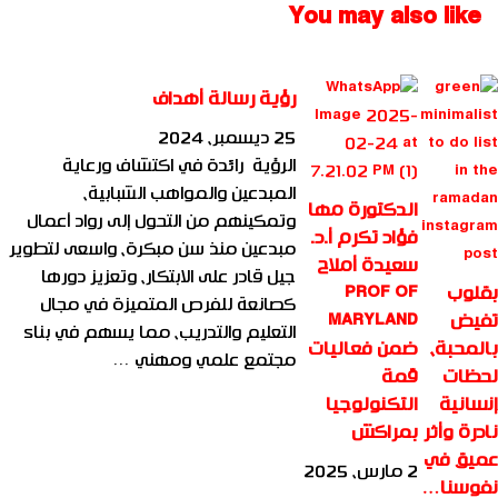
You may also like
رؤية رسالة أهداف
25 ديسمبر، 2024
الرؤية رائدة في اكتشاف ورعاية
المبدعين والمواهب الشبابية،
الدكتورة مها
وتمكينهم من التحول إلى رواد أعمال
فؤاد تكرم أ.د.
مبدعين منذ سن مبكرة، واسعى لتطوير
سعيدة أملاح
جيل قادر على الابتكار، وتعزيز دورها
بقلوب
PROF OF
كصانعة للفرص المتميزة في مجال
تفيض
MARYLAND
التعليم والتدريب، مما يسهم في بناء
بالمحبة،
ضمن فعاليات
مجتمع علمي ومهني …
لحظات
قمة
إنسانية
التكنولوجيا
نادرة وأثر
بمراكش
عميق في
2 مارس، 2025
نفوسنا…