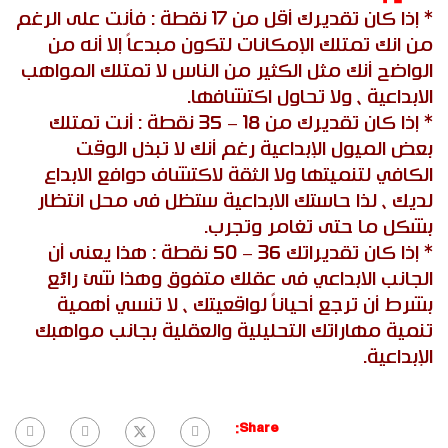
* إذا كان تقديرك أقل من 17 نقطة : فأنت على الرغم
من انك تمتلك الإمكانات لتكون مبدعاً إلا أنه من
الواضح أنك مثل الكثير من الناس لا تمتلك المواهب
الابداعية ، ولا تحاول اكتشافها.
* إذا كان تقديرك من 18 – 35 نقطة : أنت تمتلك
بعض الميول الإبداعية رغم أنك لا تبذل الوقت
الكافي لتنميتها ولا الثقة لاكتشاف دوافع الابداع
لديك ، لذا حاستك الابداعية ستظل فى محل انتظار
بشكل ما حتى تغامر وتجرب.
* إذا كان تقديراتك 36 – 50 نقطة : هذا يعنى أن
الجانب الابداعي فى عقلك متفوق وهذا شئ رائع
بشرط أن ترجع أحياناً لواقعيتك ، لا تنسي أهمية
تنمية مهاراتك التحليلية والعقلية بجانب مواهبك
الإبداعية.
Share: