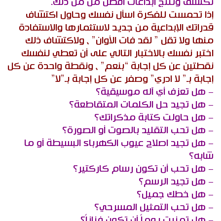
تكتشف وتنتج ابداعات أفضل من من ذلك.
إذا تحمست للفكرة اسأل نفسك وحاول اكتشاف
قدراتك الإبداعية من جديد لاستثمارها والاستفادة
منها ولا تقل ” لقد فات الأوان” ، ولاكتشاف ذلك
اختبر نفسك بالاختبار التالي على أن تعطي لنفسك
نقطتين عن كل إجابة “بنعم” ، ونقطة واحدة عن كل
إجابة بـ” لا ادري” وصفر عن كل إجابة بـ”لا”
– هل تعزف أي آله موسيقية؟
– هل تجيد حل الكلمات المتقاطعة؟
– هل حاولت كتابة مذكراتك؟
– هل تحب التقليد بالصوت أو الصورة؟
– هل تجيد اصلاح عيوب الكهرباء البسيطة أو ما
شابه؟
– هل تحب أن تكون رسام كاركتير؟
– هل تجيد الرسم؟
– هل خطك جميل؟
– هل تحب التمثيل المسرحي؟
– هل تمنيت يوماً أن تكون فناناً؟