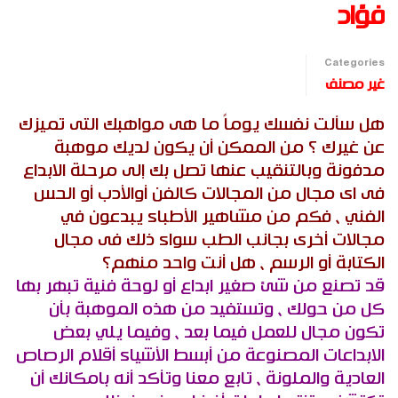
فؤاد
Categories
غير مصنف
هل سألت نفسك يوماً ما هى مواهبك التى تميزك
عن غيرك ؟ من الممكن أن يكون لديك موهبة
مدفونة وبالتنقيب عنها تصل بك إلى مرحلة الابداع
فى اى مجال من المجالات كالفن أوالأدب أو الحس
الفني ، فكم من مشاهير الأطباء يبدعون في
مجالات أخرى بجانب الطب سواء ذلك فى مجال
الكتابة أو الرسم ، هل أنت واحد منهم؟
قد تصنع من شئ صغير ابداع أو لوحة فنية تبهر بها
كل من حولك ، وتستفيد من هذه الموهبة بأن
تكون مجال للعمل فيما بعد ، وفيما يلي بعض
الابداعات المصنوعة من أبسط الأشياء أقلام الرصاص
العادية والملونة ، تابع معنا وتأكد أنه بامكانك أن