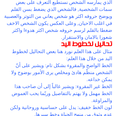
الذي يمارسه الشخص نستطيع التعرف على بعض
سمات الشخصية, فالشخص الذي يضغط بسن القلم
ويوضح حروفه اكثر هو شخص يعاني من التوتر والعصبية
في اغلب الاحيان, وعلى العكس يكون الشخص الاخف
ضغطا بالقلم لرسم حروفه شخص اكثر هدوءا واكثر
شعورا بالامان والاستقرار.
تحاليل لخطوط اليد
مثال على هذا العلم نورد هنا بعض التحاليل لخطوط
اليد من خلال هذا العلم:
الخط الواضح والمقروء بشكل تام: ويشير على أنّ
الشخص منظّم هادئ ومخلص يرى الأمور بوضوح ولا
يمكن خداعه.
الخط غير المقروء: ويشير غالباً إلى أن صاحب هذا
الخط مهمل ولا يهتم بالتفاصيل وربّما يحب الغموض
والمراوغة.
لون الخط خفيف: يدل على حساسية وروحانية ولكن
عدم وثوق من منهج الحياة وخط سيرها.