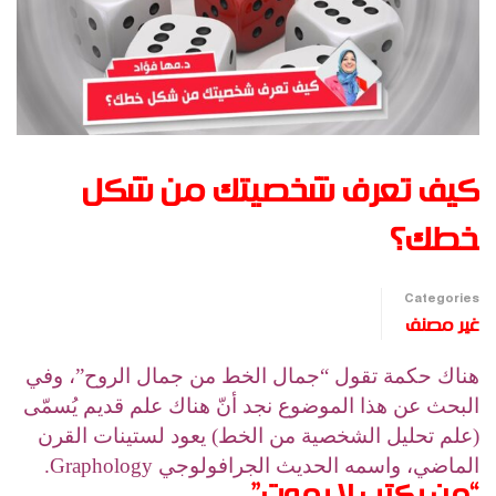
كيف تعرف شخصيتك من شكل
خطك؟ ‏
Categories
غير مصنف
هناك حكمة تقول “جمال الخط من جمال الروح”، وفي
البحث عن هذا الموضوع نجد أنّ هناك علم قديم يُسمّى
(علم تحليل الشخصية من الخط) يعود لستينات القرن
الماضي، واسمه الحديث الجرافولوجي Graphology.
“من يكتب لا يموت” …