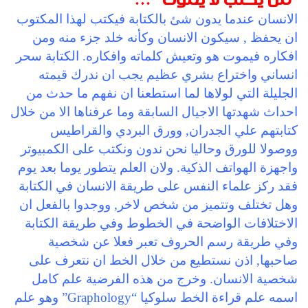
الانسان عندما يدون شئ بالكتابة فيكتب لهذا المكتوب
ان يحفظ , سيكون الانسان وكأنه خلد جزء منه ومن
افكاره فيموت هو وتعيش كلماته وافكاره. الكتابة سحر
انساني واختراع بشري عظيم يجب ان ندرك قيمته
الجليلة التي لولاها لما استطعنا ان نفهم ما حدث من
احداث شهدتها الاجيال السابقة وما عرفناها الا من خلال
كتابتهم علي الجدران, وورق البردي والقراطيس
ووصولا للورق وحاليا نحن ندون ونكتب على الكمبيوتر
واجهزة الهواتف الذكية. ولان العلم يتطور يوما بعد يوم
فقد ركز علماء النفس على طريقة الانسان في الكتابة
وهل تختلف وتتميز من شخص لاخر, ووجدوا بالفعل ان
الاختلافات الواضحة في الخطوط وفي طريقة الكتابة
وفي طريقة رسم الحروف تعبر فعلا عن شخصية
صاحبها, اذن نستطيع من خلال الخط ان نتعرف على
شخصية الانسان. وخرج من هذه الفرضية علم كامل
اسمه علم قراءة الخط سلوكيا “Graphology” وهو علم