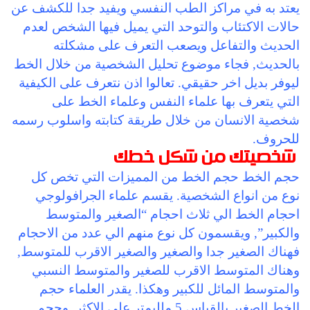
يعتد به في مراكز الطب النفسي ويفيد جدا للكشف عن
حالات الاكتئاب والتوحد التي يميل فيها الشخص لعدم
الحديث والتفاعل ويصعب التعرف على مشكلته
بالحديث, فجاء موضوع تحليل الشخصية من خلال الخط
ليوفر بديل اخر حقيقي. تعالوا اذن نتعرف على الكيفية
التي يتعرف بها علماء النفس وعلماء الخط على
شخصية الانسان من خلال طريقة كتابته واسلوب رسمه
للحروف.
شخصيتك من شكل خطك
حجم الخط حجم الخط من المميزات التي تخص كل
نوع من انواع الشخصية. يقسم علماء الجرافولوجي
احجام الخط الي ثلاث احجام “الصغير والمتوسط
والكبير”, ويقسمون كل نوع منهم الي عدد من الاحجام
فهناك الصغير جدا والصغير والصغير الاقرب للمتوسط,
وهناك المتوسط الاقرب للصغير والمتوسط النسبي
والمتوسط المائل للكبير وهكذا. يقدر العلماء حجم
الخط الصغير بالقياس 5 ملليمتر على الاكثر, وحجم