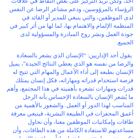
أحد، ولكن نريد التركيز على بعض النقاط في علاقات
الرؤساء بالمرؤوسين، ودعم مشاعر الرضا عن النفس
لدى الموظفين، والتي ينبغي للمدير أو القائد في
المنظمة الإلمام والاهتمام بها، لما لها من أثر كبير في
جودة العمل ونشر روح المبادرة والمسؤولية لدى
الجميع.
يقول أحد الإداريين: “الإنسان الذي يشعر بالسعادة
والرضا من نفسه هو الذي يعطي النتائج الجيدة”، يميل
الإنسان بطبعه إلى أداء الأعمال والمهام التي تتيح له
فرصة استخدام قدراته ومهاراته، فكل إنسان يمتلك
قدرات ومهارات تشعره بأهميته في هذا المجتمع، وأهم
ما يُشعر الإنسان بالسعادة الإحساس بأنه الرجل
المناسب لهذا الدور أو العمل. والشعور بالأهمية من
أعمق المحفزات في الطبيعة البشرية، فينبغي معرفة
طاقات وإمكانيات الموظفين معنا، وأن نحاول
مساعدتهم للاستفادة الكاملة من هذه الطاقات، وأن