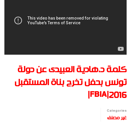
كلمة د.هادية العبيدى عن دولة
تونس بحفل تخرج بناة المستقبل
FBIA|2016|
Categories
غير مصنف