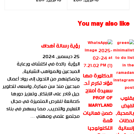
جامعة الازهربحفل تخرج
المستقبل FBIA|2016|
بناة المستقبل
FBIA|2016|
You may also like
رؤية رسالة أهداف
25 ديسمبر، 2024
الرؤية رائدة في اكتشاف ورعاية
المبدعين والمواهب الشبابية،
الدكتورة مها
وتمكينهم من التحول إلى رواد أعمال
فؤاد تكرم أ.د.
مبدعين منذ سن مبكرة، واسعى لتطوير
سعيدة أملاح
جيل قادر على الابتكار، وتعزيز دورها
بقلوب
PROF OF
كصانعة للفرص المتميزة في مجال
تفيض
MARYLAND
التعليم والتدريب، مما يسهم في بناء
بالمحبة،
ضمن فعاليات
مجتمع علمي ومهني …
لحظات
قمة
إنسانية
التكنولوجيا