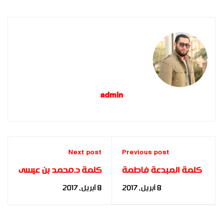
admin
Next post
Previous post
كلمة المبدعة فاطمة
كلمة د.محمد بن عيسى
السباعى فى افتتاح
الشاعرى عن المملكة
8 أبريل، 2017
8 أبريل، 2017
مناقشات رسائل
العربية السعودية بحفل
الماجستير و الدكتوراة
تخرج بناة المستقبل
FBIA|2016|
FBIA|2016|