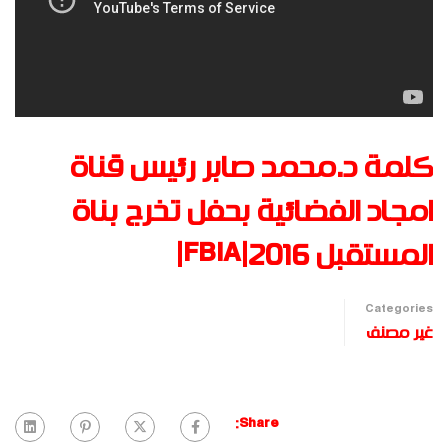
كلمة د.محمد صابر رئيس قناة
امجاد الفضائية بحفل تخرج بناة
المستقبل FBIA|2016|
Categories
غير مصنف
Share: