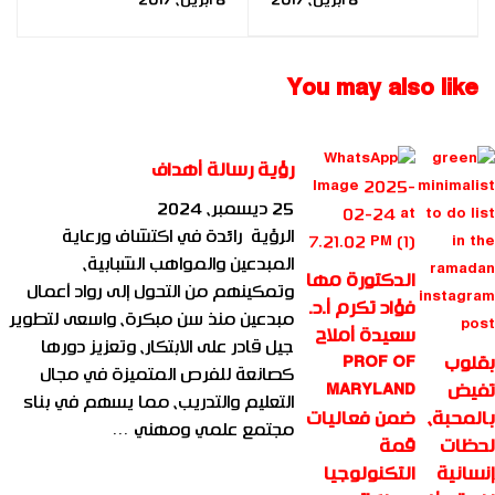
You may also like
رؤية رسالة أهداف
25 ديسمبر، 2024
الرؤية رائدة في اكتشاف ورعاية
المبدعين والمواهب الشبابية،
الدكتورة مها
وتمكينهم من التحول إلى رواد أعمال
فؤاد تكرم أ.د.
مبدعين منذ سن مبكرة، واسعى لتطوير
سعيدة أملاح
جيل قادر على الابتكار، وتعزيز دورها
بقلوب
PROF OF
كصانعة للفرص المتميزة في مجال
تفيض
MARYLAND
التعليم والتدريب، مما يسهم في بناء
بالمحبة،
ضمن فعاليات
مجتمع علمي ومهني …
لحظات
قمة
إنسانية
التكنولوجيا