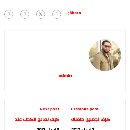
Share:
admin
Next post
Previous post
كيف تجعلين طفلك
كيف نعالج الكذب عند
سعيداً؟ - د. مها فؤاد
الاطفال – د. مها فؤاد
8 أبريل، 2017
8 أبريل، 2017