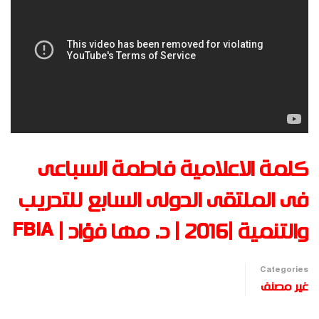
كلمة الاعلامية فاطمة السباعى
فى الملتقى الدولى السابع للتدريب
والتنمية |2016 | د. مها فؤاد | FBIA
Categories
غير مصنف