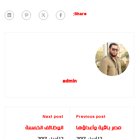
Share:
admin
Next post
Previous post
مصر باقية وأعداؤها
الوظائف الخمسة
راحلون د.مها فؤاد
للإدارة – د.مها فؤاد
12 أبريل، 2017
12 أبريل، 2017