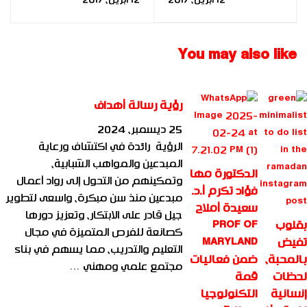
تكرم أبطال تنس
الكراسي
المتحركة|2016|FBIA|
You may also like
رؤية رسالة أهداف
25 ديسمبر، 2024
الرؤية رائدة في اكتشاف ورعاية
المبدعين والمواهب الشبابية،
الدكتورة مها
وتمكينهم من التحول إلى رواد أعمال
فؤاد تكرم أ.د.
مبدعين منذ سن مبكرة، واسعى لتطوير
سعيدة أملاح
جيل قادر على الابتكار، وتعزيز دورها
بقلوب
PROF OF
كصانعة للفرص المتميزة في مجال
تفيض
MARYLAND
التعليم والتدريب، مما يسهم في بناء
بالمحبة،
ضمن فعاليات
مجتمع علمي ومهني …
لحظات
قمة
إنسانية
التكنولوجيا