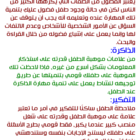
يعتبر الفضول من الصفات التي يكرهها الكثير من
الناس لكن في حالة وجود طفل فضول عليكِ بتنمية
تلك المهارة عنده وتعليمه أنه يجب أن يتوقف عن
السؤال عن الأمور الشخصية للأشخاص وعدم الالتفات
لها وإنما يعمل على إشباع فضوله من خلال القراءة
والبحث.
الذاكرة:
من علامات موهبة الطفل قدرته على استذكار
المعلومات بشكل أسرع من غيره، فإذا لاحظت تلك
الموهبة على طفلك قومي بتنميتها عن طريق
توجيهه لنشاط يعمل على تنمية مهارة الذاكرة
عند الطفل.
التفكير:
ملاحظة الطفل ساكنًا للتفكير في أمر ما تعتبر
علامة على موهبة الطفل وقدرته على شغل
منصب كبير عندما يكبر، فقط قومي بطرح الأسئلة
على طفلك ليستنج الإجابات بنفسه وستندهشي