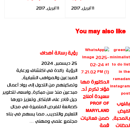
الناجح – د. مها فؤاد
قصير – د. مها فؤاد
11 أبريل، 2017
11 أبريل، 2017
You may also like
رؤية رسالة أهداف
25 ديسمبر، 2024
الرؤية رائدة في اكتشاف ورعاية
المبدعين والمواهب الشبابية،
الدكتورة مها
وتمكينهم من التحول إلى رواد أعمال
فؤاد تكرم أ.د.
مبدعين منذ سن مبكرة، واسعى لتطوير
سعيدة أملاح
جيل قادر على الابتكار، وتعزيز دورها
بقلوب
PROF OF
كصانعة للفرص المتميزة في مجال
تفيض
MARYLAND
التعليم والتدريب، مما يسهم في بناء
بالمحبة،
ضمن فعاليات
مجتمع علمي ومهني …
لحظات
قمة