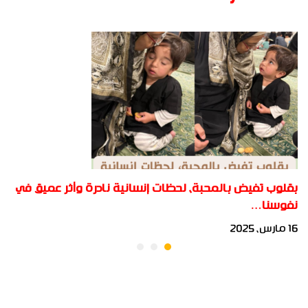
وسام عبد العال
#انا_المستقبل
#انا_المستقبل
بقلوب تفيض بالمحبة، لحظات إنسانية نادرة وأثر عميق في
نفوسنا…
16 مارس، 2025