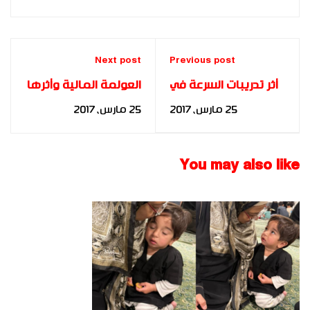
Next post
Previous post
أثر تدريبات السرعة في
العولمة المالية وأثرها
رفع كفاءة الجهاز
على أداء البنوك للباحث:
25 مارس، 2017
25 مارس، 2017
الدوري والتنفسي:
أمجد إبراهيم عابدين
دراسة تنموية
للباحث:طارق أحمد علي
You may also like
محمد البناي