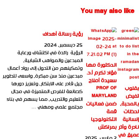
الجديدة للباحث: عبد
You may also like
الباسط عبد المنجد عبد
الصمد شكر
رؤية رسالة أهداف
25 ديسمبر، 2024
الرؤية رائدة في اكتشاف ورعاية
المبدعين والمواهب الشبابية،
الدكتورة مها
وتمكينهم من التحول إلى رواد أعمال
فؤاد تكرم أ.د.
مبدعين منذ سن مبكرة، واسعى لتطوير
سعيدة أملاح
جيل قادر على الابتكار، وتعزيز دورها
بقلوب
PROF OF
كصانعة للفرص المتميزة في مجال
تفيض
MARYLAND
التعليم والتدريب، مما يسهم في بناء
بالمحبة،
ضمن فعاليات
مجتمع علمي ومهني …
لحظات
قمة
إنسانية
التكنولوجيا
نادرة وأثر
بمراكش
عميق في
2 مارس، 2025