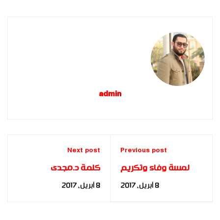
admin
Next post
Previous post
لمسة وفاء وتكريم
كلمة د.مجدى
بأسم د.احمد زويل
صابرأستاذ باكاديمية
8 أبريل، 2017
8 أبريل، 2017
بحفل تخرج بناة
الدلتا للعلوم بحفل
المستقبل FBIA|2016|
تخرج بناة المستقبل
FBIA|2016|