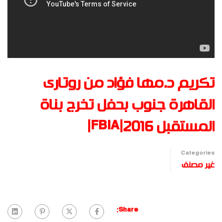
تكريم د.مها فؤاد من روتارى
القاهرة جنوب بحفل تخرج بناة
المستقبل FBIA|2016|
Categories
غير مصنف
Share: