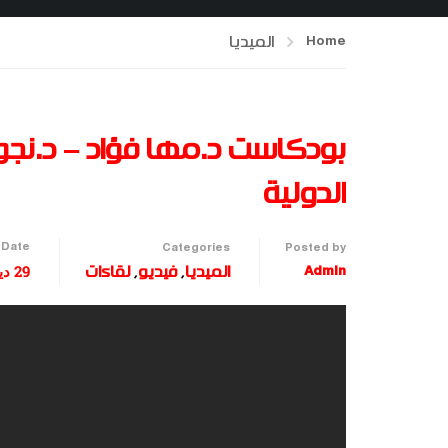
Home
الميديا
بودكاست د.مها فؤاد – د.نجود
الدولية
Date
Categories
Posted by
29 ديسمبر، 2024
Admin
الميديا
,
فيديو
,
لقاءات