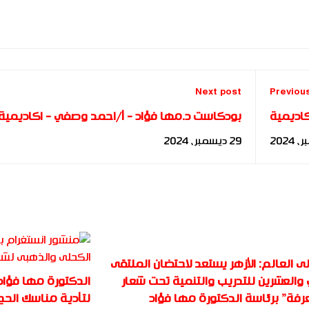
Next post
Previou
كاديمية
بودكاست د.مها فؤاد - أ/احمد وصفي - اكاديمية
الدولية
بناة المستقبل الدولية
29 ديسمبر، 2024
ى العالم: الأزهر يستعد لاحتضان الملتقى
الدكتورة مها فؤاد
 والعشرين للتدريب والتنمية تحت شعار
لتأدية مناسك الحج
عرفة” برئاسة الدكتورة مها فؤاد