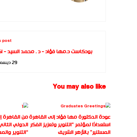
s post
بودكاست د.مها فؤاد - د . محمد السيد - ا
بناة المستقبل 
29 ديسمبر، 2024
You may also like
عودة الدكتورة مها فؤاد إلى القاهرة
من القاهرة إل
استعدادًا لمؤتمر “التنوير وتعزيز الفكر
الدولي الثاني
المستنير” بالأزهر الشريف
“التنوير والم