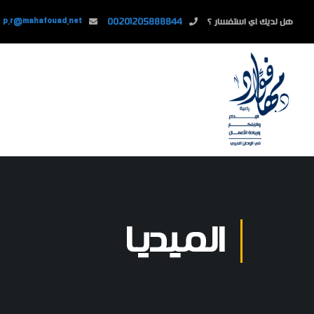
هل لديك اي استفسار ؟
00201205888844
p.r@mahafouad.net
الميديا