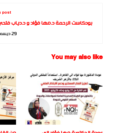
s post
بودكاست الرحمة د.مها فؤاد و د.دياب فتحي
اكاديمية بناة المستقبل 
29 ديسمبر، 2024
You may also like