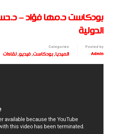
بودكاست د.مها فؤاد – د.حسي
الدولية
Categories
Posted by
Admin
الميديا
,
بودكاست
,
فيديو
,
لقاءات