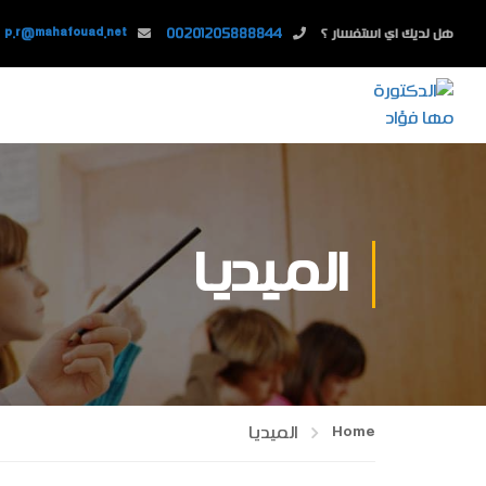
هل لديك اي استفسار ؟
00201205888844
p.r@mahafouad.net
الميديا
Home
الميديا