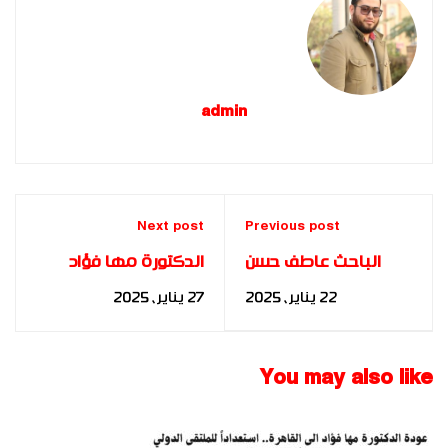
admin
Next post
Previous post
الباحث عاطف حسن
الدكتورة مها فؤاد
حسن السيد يحصل على
تعود إلى مصر بعد
22 يناير، 2025
27 يناير، 2025
الدكتوراه المهنية في
جولة تعليمية ناجحة
إدارة الأعمال تحت
في السعودية وتكريم
إشراف أكاديمية بناة
دولي في مؤتمر مكة
You may also like
المستقبل الدولية