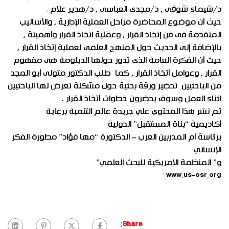
د/شيماء شوقى , د/مجدى العباسى , د/هدير علام .
حيث أن موضوع المحاضرة مراحل العملية الإدارية , والأساليب
المتقدمة فى فن إتخاذ القرار , وعملية اتخاذ القرار وأهميتة ,
بالإضافة إلى الحديث حول المنهج العلمى لعملية إتخاذ القرار ,
حيث أن الفكرة العامة الذى تدور حولها الدبلومة هى مفهوم
القرار , وعوامل أتخاذ القرار , كما طلب الدكتور متولى أبو المجد
من الباحثيين تحضير ورقة بحثية حول مشكلة تعرض لها الباحثيين
اثناء العمل وسوف يحضرون خطوات أتخاذ القرار .
تم نشر هذا المحتوي علي جريدة عالم التنمية برعاية
أكاديمية “بناة المستقبل” الدولية
برئاسة أم المدربين العرب – الدكتورة “مها فؤاد” مطورة الفكر
الإنساني
و” المنظمة الامريكية للبحث العلمي”
www.us-osr.org
Share: