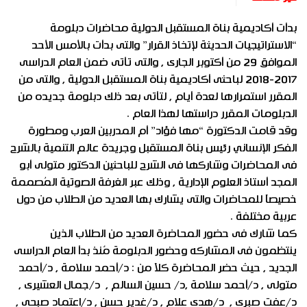
بدأت أكاديمية بناة المستقبل الدولية محاضرات دبلومة
“الاستراتيجيات الحديثة لإتخاذ القرار” والتى بدأت بالأمس الأحد
الموافق 29 من أكتوبر الجارى , والتى تأتى ضمن العام الدراسى
2017-2018 لباحثى أكاديمية بناة المستقبل الدولية , والتى من
المقرر استمرارها لعدة أيام , لتأتى بعد ذلك دبلومة جديده من
الدبلومات المقرر دراستها لهذا العام .
وقد قامت الدكتورة “مها فؤاد” أم المدربين العرب ومطورة
الفكر الإنساني رئيس بناة المستقبل وجريدة عالم التنمية بالشرح
فى المحاضرات وشاركها فى الشرح للباحثين الدكتور متولى أبو
المجد أستاذ العلوم الإدارية , وذلك عبر الغرفة الصوتية المُصممة
خصيصآ للمحاضرات والتى يشارك بها العديد من الطلاب من دول
عربية مختلفة .
كما شارك فى حضور المحاضرة العديد من الطلاب الذين
ينتظمون فى المشاركه وحضور الدبلومة مٌنذ بدأ العام الدراسى
الجديد , حيث حضر المحاضرة كلآ من : د/أحمد سلامة , د/أحمد
متولى , د/أحمد سلامة ,د/ حسين السالم , د/جمال العشيرى ,
د/عفت صبرى , د/هدى علام , د/غدير حسن , د/اعتماد صبحى ,