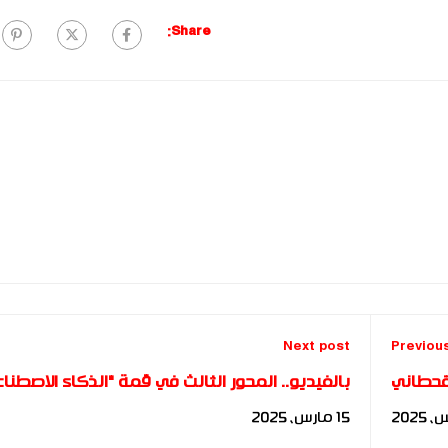
Share:
Next post
Previou
قحطاني
بالفيديو.. المحور الثالث في قمة "الذكاء الاصطنا
للجميع" للدكتور متولي ابوالمجد🚨
15 مارس، 2025