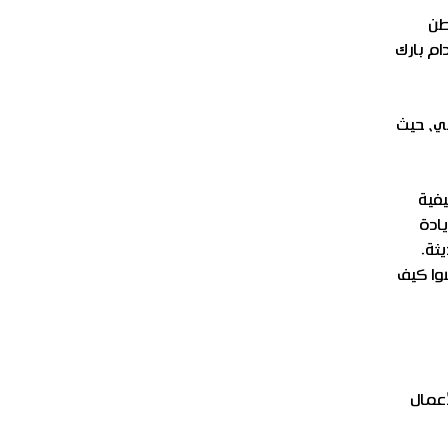
طن
م بارك
بي، حيث
يفية
ادة
ثة.
وا كيف
أعمال