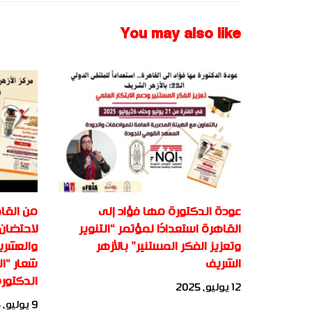
You may also like
عودة الدكتورة مها فؤاد إلى
من القاه
القاهرة استعدادًا لمؤتمر “التنوير
لاحتضان 
وتعزيز الفكر المستنير” بالأزهر
والعشري
الشريف
شعار “ال
الدكتور
12 يوليو، 2025
9 يوليو، 2025