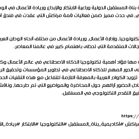
اة المستقبل الدولية وراعية الابتكار والإبداع وريادة الأعمال في الو
عي، في حدث مميز ضمن فعاليات قمة مراكش التي عقدت في فندق آدا
لوجيا، وإدارة الأعمال، وريادة الأعمال من مختلف أنحاء الوطن العر
الات المتقدمة التي تحظى باهتمام كبير في عالمنا المعاصر.
مها فؤاد أهمية تكنولوجيا الذكاء الاصطناعي في عالم الأعمال وك
على الدور المهم للذكاء الاصطناعي في تطوير المؤسسات وتحقيق الري
يد الكوادر العربية بالمعرفة اللازمة للتفاعل مع هذه التقنيات الحدي
ادل الحضور آرائهم حول المحاضرة والمواضيع التي تم طرحها، وناقش
قيق التقدم التكنولوجي في المستقبل.
راكش
#أكاديمية_بناة_المستقبل
#التكنولوجيا
#الابتكار
#ريادة_ال