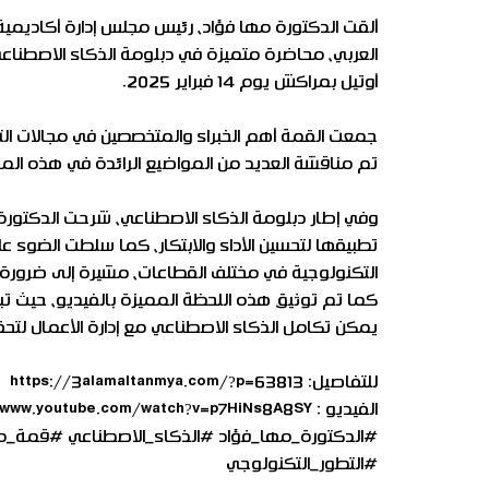
ألقت الدكتورة مها فؤاد، رئيس مجلس إدارة أكاديمية بن
العربي، محاضرة متميزة في دبلومة الذكاء الاصطنا
أوتيل بمراكش يوم 14 فبراير 2025.
جمعت القمة أهم الخبراء والمتخصصين في مجالات التكنو
تم مناقشة العديد من المواضيع الرائدة في هذه المج
وفي إطار دبلومة الذكاء الاصطناعي، شرحت الدكتورة 
تطبيقها لتحسين الأداء والابتكار، كما سلطت الضوء 
التكنولوجية في مختلف القطاعات، مشيرة إلى ضرورة تزو
كما تم توثيق هذه اللحظة المميزة بالفيديو، حيث تب
يمكن تكامل الذكاء الاصطناعي مع إدارة الأعمال لتح
للتفاصيل: https://3alamaltanmya.com/?p=63813
الفيديو : https://www.youtube.com/watch?v=p7HiNs8A8SY
#الدكتورة_مها_فؤاد
#الذكاء_الاصطناعي
#قمة_م
#التطور_التكنولوجي