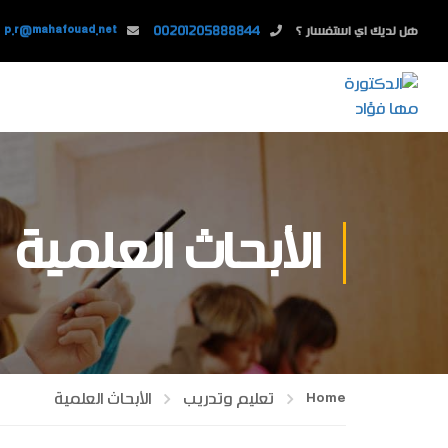
هل لديك اي استفسار ؟
00201205888844
p.r@mahafouad.net
الأبحاث العلمية
Home
تعليم وتدريب
الأبحاث العلمية