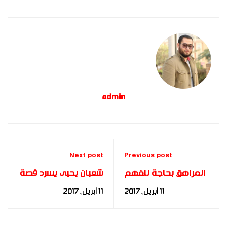
admin
Next post
Previous post
المراهق بحاجة للفهم
شعبان يحيى يسرد قصة
- د. مها فؤاد
كفاحه لـ د.مها فؤاد
11 أبريل، 2017
11 أبريل، 2017
بتكريم اللجنة
البارالمبية |2016 | د.
مها فؤاد | FBIA