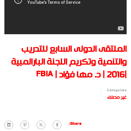
الملتقى الدولى السابع للتدريب
والتنمية وتكريم اللجنة البارالمبية
|2016 | د. مها فؤاد | FBIA
Categories
غير مصنف
Share: