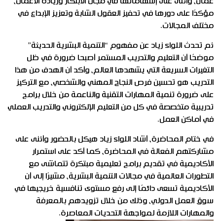
عمان، وأثنى على إسهاماتها في مجال الابتكار وريادة الأعمال،
مؤكدًا على دورها في تحفيز العقول الشابة وتعزيز الإبداع في
مختلف المجالات.
ثم تحدث اللواء زياد عن مفهوم “التنمية البشرية الحديثة”
موضحًا أن التعليم والتدريب المستمر أصبحا ضرورة في ظل
التغيرات السريعة التي يشهدها العالم، وأكد أن الهدف من هذا
التدريب هو تحسين فرص النجاح المهني والشخصي، مع التركيز
على ضرورة تنمية المهارات التقنية والناعمة من خلال برامج
تدريبية متخصصة في كل من التعليم الإلكتروني والتدريب العملي
في أماكن العمل.
في ختام المحاضرة، أشاد اللواء زياد هيكل بالحضور وأثنى على
مشاركتهم الفعالة في المحاضرة، كما أكد على استمرار
الأكاديمية في تقديم برامج تعليمية مبتكرة تتماشى مع
التطورات العالمية في مجالات التنمية البشرية، مشيرًا إلى أن
الأكاديمية تسعى دائمًا إلى رفع مستوى تنافسية خريجيها في
سوق العمل الدولي، وذلك من خلال تزويدهم بالمعرفة
والمهارات اللازمة لمواجهة التحديات المعاصرة.