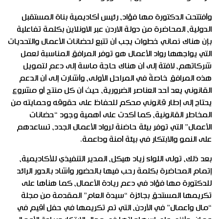
وأفتتحت الدكتورة مها فؤاد، رئيس أكاديمية بناة المستقبل
الدولية، المحاضرة من دولة الاردن عبر الاونلاين بكلمة تفاعلية
بإن هناك ثماني خطوات يجب أن تتبع لحضانات الأعمال والتحديات
التي يواجهها رواد الأعمال هو توفر المرافق المناسبة لعمل
شركاتهم، لافتة إلى أن هناك حاجة ماسة إلى دعم لتمويل
هذه المرافق خاصةً في المراحل الأولى، وأشارت إلى أن الدعم
القانوني يعد أحد العناصر الضرورية، حيث أن كل منتج أو مشروع
يحتاج إلى إطار قانوني محكم للحفاظ على حقوقه وحمايته من
المخاطر القانونية، كما أكدت على أهمية وجود “حضانات
الأعمال” التي توفر بيئة حاضنة لرواد الأعمال الجدد، تساعدهم
على النمو والابتكار في بيئة آمنة وداعمة.
بعد ذلك، تولى اللواء زياد هيكل، المدير التنفيذي للأكاديمية،
إتمام المحاضرة بكلمة رحب فيها بالحضور وأشاد بالدور الرائد
للدكتورة مها فؤاد في دعم ريادة الأعمال، كما هنأها على
تكريمها المستحق بجائزة “سيدة العام” المقدمة من مجلة
“مال وآعمال” في الأردن، التي تم تكريمها في حفل أقيم في