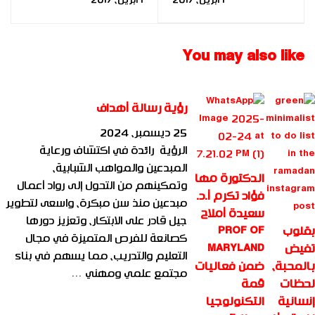
من مصر ضمن فعاليات
القطان | الكويت |
تخريج الدفعة الخامسة
أكاديمية بُناة
- FBIA 2015
المستقبل الدولية 2015
You may also like
رؤية رسالة أهداف
25 ديسمبر، 2024
الرؤية رائدة في اكتشاف ورعاية
المبدعين والمواهب الشبابية،
الدكتورة مها
وتمكينهم من التحول إلى رواد أعمال
فؤاد تكرم أ.د.
مبدعين منذ سن مبكرة، واسعى لتطوير
سعيدة أملاح
جيل قادر على الابتكار، وتعزيز دورها
بقلوب
PROF OF
كصانعة للفرص المتميزة في مجال
تفيض
MARYLAND
التعليم والتدريب، مما يسهم في بناء
بالمحبة،
ضمن فعاليات
مجتمع علمي ومهني …
لحظات
قمة
إنسانية
التكنولوجيا