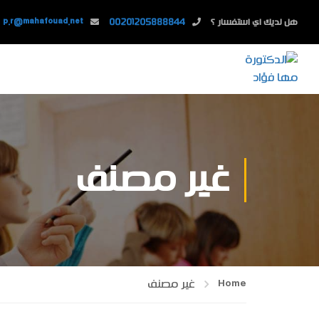
هل لديك اي استفسار ؟
00201205888844
p.r@mahafouad.net
غير مصنف
Home
غير مصنف