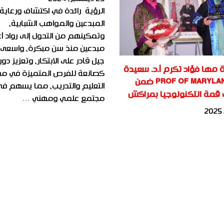
الرؤية رائدة في اكتشاف ورعاية
المبدعين والمواهب الشبابية،
وتمكينهم من التحول إلى رواد أ
مبدعين منذ سن مبكرة، واسعى 
جيل قادر على الابتكار، وتعزيز دو
ة مها فؤاد تكرم أ.د. سعيدة
كصانعة للفرص المتميزة في مج
أملاح PROF OF MARYLAND ضمن
التعليم والتدريب، مما يسهم في 
 قمة التكنولوجيا بمراكش
مجتمع علمي ومهني …