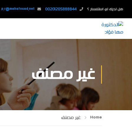
هل لديك اي استفسار ؟
00201205888844
p.r@mahafouad.net
غير مصنف
Home
غير مصنف