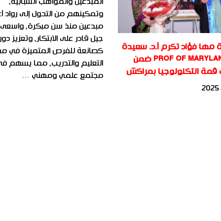
المبدعين والمواهب الشبابية،
وتمكينهم من التحول إلى رواد أ
مبدعين منذ سن مبكرة، واسعى 
جيل قادر على الابتكار، وتعزيز دو
ة مها فؤاد تكرم أ.د. سعيدة
كصانعة للفرص المتميزة في مج
أملاح PROF OF MARYLAND ضمن
التعليم والتدريب، مما يسهم في 
 قمة التكنولوجيا بمراكش
مجتمع علمي ومهني …