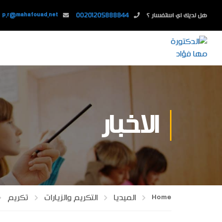
هل لديك اي استفسار ؟
00201205888844
p.r@mahafouad.net
الاخبار
Home
الميديا
التكريم والزيارات
تكريم