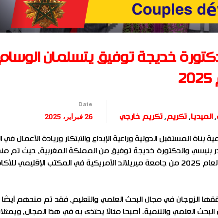
الدكتورة خديجة توفيق يتسلمان الوسام
2
Date
26 فبراير، 2025
,
الميديا
,
تكريم
,
تكريم خارجي
بناة المستقبل الدولية وراعية الإبداع والابتكار وريادة الأعمال في 
لقادر بنيسي والدكتورة خديجة توفيق من المملكة المغربية، حيث تم م
لقب “أفضل زوجين تنمويين بالوسام الملكي للكابلز” لعام 2025 من جامعة ميريلاند الأمريكية في المكتب الإقليمي 
لتي حققها الزوجان في مجال البحث العلمي والتعليم، فقد تم منحهم أيضً
ير في مجال البحث العلمي والتنمية. أصبحا مثالًا يحتذى به في هذا المجال، ويمثلان