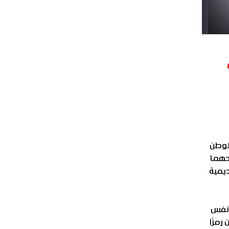
الوطن
نحهما
للأكاديمية
ا نفس
 رمزًا