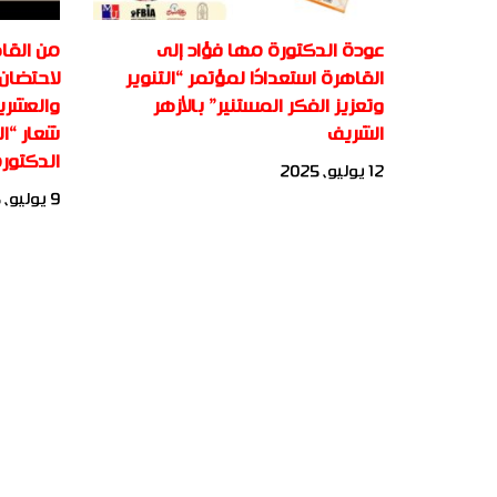
عودة الدكتورة مها فؤاد إلى
من القاه
القاهرة استعدادًا لمؤتمر “التنوير
لاحتضان 
وتعزيز الفكر المستنير” بالأزهر
والعشري
الشريف
شعار “ال
الدكتور
12 يوليو، 2025
9 يوليو، 2025
جميع الحقوق محفوظة لأكاديمية بناة المستقبل الدولية