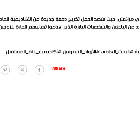
في مراكش، حيث شهد الحفل تخريج دفعة جديدة من الأكاديمية الحا
من الباحثين والشخصيات البارزة الذين قدموا تهانيهم الحارة للزوجين
ة #البحث_العلمي #الأزواج_التنمويين #أكاديمية_بناة_المستقبل
Share: