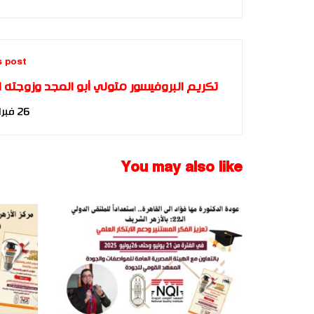
s post
تكريم البروفيسور متولي أبو المجد وزوجته ا
زينب محمد بالوسام الملكي لأزواج تنموي
26 فبراير، 2025
🌟
You may also like