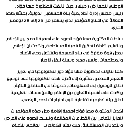
الوطني للمعارض (أدنيك)، حيث تألقت الدكتورة مها فؤاد،
رئيس مجلس إدارة أكاديمية بناة المستقبل الدولية، بمشاركتها
الفعالة في افتتاح المؤتمر الذي يستمر من 26 إلى 28 نوفمبر
الجاري.
سلطت الدكتورة مها فؤاد الضوء على أهمية الدمج بين الإعلام
والتعليم كأداة لتحقيق التنمية المستدامة، وأكدت أن الإعلام
يمثل قوة مؤثرة في بناء المعرفة وتشكيل وعي الأفراد
والمجتمعات، وليس مجرد وسيلة لنقل الأخبار.
كما تناولت الدكتورة مها فؤاد دور التكنولوجيا في تعزيز
التعليم المدمج، مشيرة إلى قدرة هذه التكنولوجيا على توسيع
نطاق الوصول إلى المعلومات، خصوصًا في المناطق النائية،
وأكدت على أهمية التعاون بين الإعلام والمؤسسات التعليمية
لخلق بيئة تعليمية تفاعلية تلبّي احتياجات العصر الرقمي.
أكدت الدكتورة مها فؤاد أهمية إقامة مثل هذه المؤتمرات
لتعزيز التفاعل بين القطاعات المختلفة وتسلط الضوء على الفرص
والتحديات المستقبلية، حيث يعتبر الكونجرس العالمي للإعلام