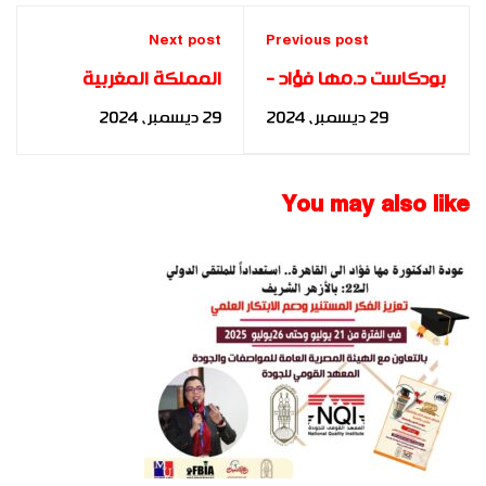
Next post
Previous post
بودكاست د.مها فؤاد -
المملكة المغربية
أ/احمد وصفي -
تحتضن اجتماعًا أكاديميًا
29 ديسمبر، 2024
29 ديسمبر، 2024
اكاديمية بناة
هامًا للدكتورة مها
المستقبل الدولية
فؤاد حول دبلومة
"Mind Scape" لتطوير
You may also like
العقل البشري"