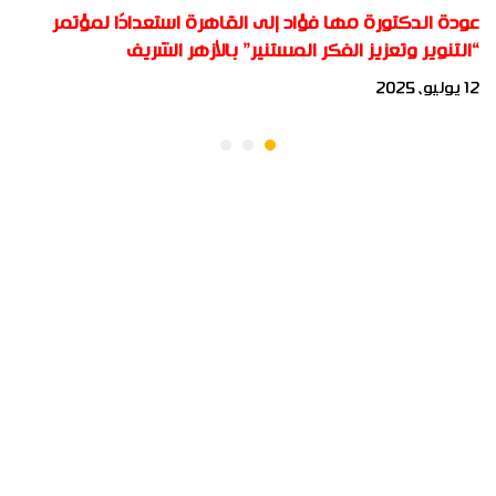
عودة الدكتورة مها فؤاد إلى القاهرة استعدادًا لمؤتمر
“التنوير وتعزيز الفكر المستنير” بالأزهر الشريف
12 يوليو، 2025
جميع الحقوق محفوظة لأكاديمية بناة المستقبل الدولية