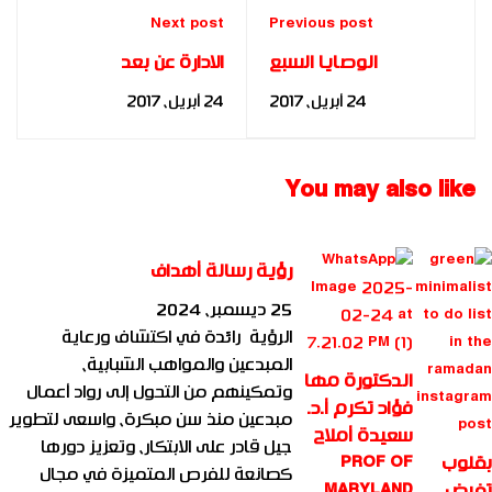
Next post
Previous post
الوصايا السبع
الادارة عن بعد
لأخلاقيات العمل
24 أبريل، 2017
24 أبريل، 2017
You may also like
رؤية رسالة أهداف
25 ديسمبر، 2024
الرؤية رائدة في اكتشاف ورعاية
المبدعين والمواهب الشبابية،
الدكتورة مها
وتمكينهم من التحول إلى رواد أعمال
فؤاد تكرم أ.د.
مبدعين منذ سن مبكرة، واسعى لتطوير
سعيدة أملاح
جيل قادر على الابتكار، وتعزيز دورها
بقلوب
PROF OF
كصانعة للفرص المتميزة في مجال
تفيض
MARYLAND