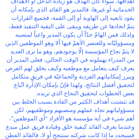
أهدافها، سواءً كان الهدف هو زيادة الدخل أو الأهداف
الخدماتية أو غيرها، فالمدير هو القائد الذي بإمكانه أن
يقود تابعيه إلى الهاوية أو إلى القمة، فجميع القرارات
يتمّ اتخاذها عن طريقه ويبقى على البقية التنفيذ فقط،
ولذلك فمن الهامّ جدّاً أن يكون المدير واعياً لمنصبه
ومسؤوليّاته وللعنصر الأهمّ فيها ألا وهو الموظفين الذين
لا يتمّ نجاح المؤسسة إلّا بوجودهم، وهو ما نرى العديد
من المدراء يهملونه في الوقت الحالي، فعلى المدير أن
يعرف كيف يتعامل مع موظفيه وكيف يخلق لهم الفرص
ويبرز إمكانياتهم الفردية والجماعيّة في فريقٍ متكامل
لتحقيق أفضل النتائج، ولهذا فإنّ بإمكان الإدارة اتّباع
بعض الخطوات لتحقيق النجاح الذي تريده.
قد تتشتت أهداف الكثير من القادة بسبب الخلط بين
مسؤولياتهم تجاه عملهم ومنصبهم وموظفيهم، لكن
أهم شيء في أية مؤسسة هو الأفراد “أي الموظفين”،
وعندما يعرف القائد كيفية خلق وقيادة فريق عمل مبدع
فسيحدد ما إذا كانت شركته ستنجح أو لا، فالقائد الفطن