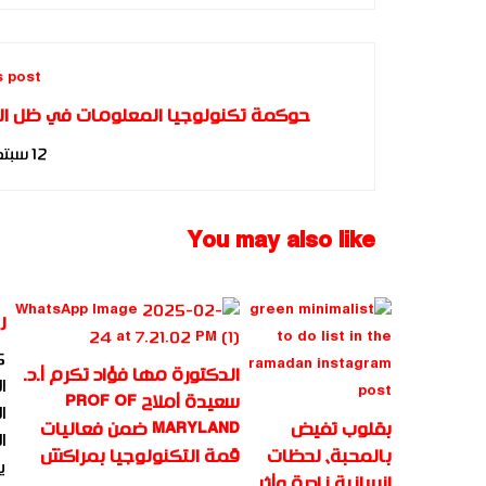
s post
حوكمة تكنولوجيا المعلومات في ظل ا
الالكترونية للباحث: عيد لملوم #انا_ا
12 سبتمبر، 2018
You may also like
ر
25 دي
الدكتورة مها فؤاد تكرم أ.د.
ا
سعيدة أملاح PROF OF
ا
بقلوب تفيض
MARYLAND ضمن فعاليات
ا
بالمحبة، لحظات
قمة التكنولوجيا بمراكش
ي
إنسانية نادرة وأثر