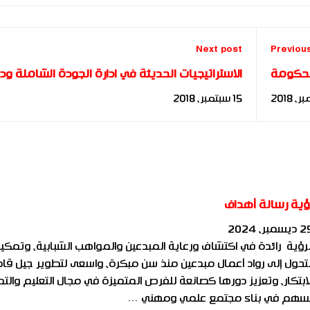
Next post
Previou
لحكومة
الاستراتيجيات الحديثة في ادارة الجودة الشاملة ود
لمستقبل
القيادة في تطبيقها لتطوير الاداء الوظيفي للباح
15 سبتمبر، 2018
فؤاد جمعة
ؤية رسالة أهداف
سمبر، 2024
لرؤية رائدة في اكتشاف ورعاية المبدعين والمواهب الشبابية، وتمك
لتحول إلى رواد أعمال مبدعين منذ سن مبكرة، واسعى لتطوير جيل قاد
لابتكار، وتعزيز دورها كصانعة للفرص المتميزة في مجال التعليم والتد
سهم في بناء مجتمع علمي ومهني …