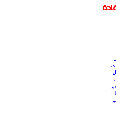
غادة
ي
ات
ل
ض
ير
ر