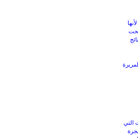
أنها
بحت
ائج
لمريرة
 التي
هجرة