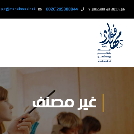
هل لديك اي استفسار ؟
00201205888844
p.r@mahafouad.net
غير مصنف