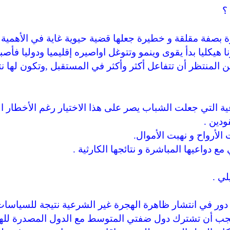
؟
بصفة مقلقة و خطيرة جعلها قضية حيوية غاية في الأهمية ل
هيكليا بدأ يقوى وينمو وتتوغل اواصيره إقليميا ودوليا فأص
لمنتظر أن تتفاعل أكثر وأكثر في المستقبل ,وتكون لها نت
عية التي جعلت الشباب يصر على هذا الاختيار رغم الأخطار ا
ودين .
لأرواح و نهبت الأموال.
مع دواعيها المباشرة و نتائجها الكارثية .
لي .
 دور في انتشار ظاهرة الهجرة غير الشرعية نتيجة للسياسات
لذا يجب أن تشترك دول ضفتي المتوسط مع الدول المصدرة لل