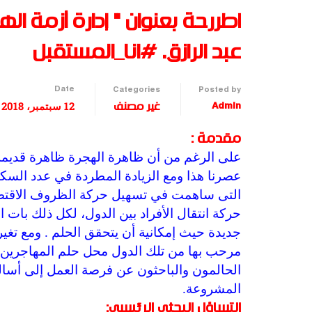
اطررحة بعنوان " إدارة أزمة اله
عبد الرازق. #انا_المستقبل
Date
Categories
Posted by
12 سبتمبر، 2018
Admin
غير مصنف
مقدمة :
على الرغم من أن ظاهرة الهجرة ظاهرة قديمة 
عصرنا هذا ومع الزيادة المطردة في عدد السكا
التى ساهمت في تسهيل حركة الظروف الاقتصاد
حركة انتقال الأفراد بين الدول، لكل ذلك بات
جديدة حيث إمكانية أن يتحقق الحلم . ومع تغي
مرحب بها من تلك الدول محل حلم المهاجرين .
الحالمون والباحثون عن فرصة العمل إلى أسال
المشروعة.
التساؤل البحثي الرئيسي: