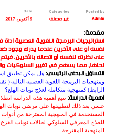
Date
Categories
Posted by
9 أكتوبر، 2017
Admin
غير مصنف
مقدمة:
استراتيجيات البرمجة اللغوية العصبية أد
نفسه أو على الآخرين عندما يدرك وجود ض
على نظرته لنفسه أو اتصاله بالآخرين، فيت
لحلها، مما يسهم في تغيير السلوكيات والأفك
هل يمكن تطبيق استر
التساؤل البحثي الرئيسي:
ومنهجيات البرمجة اللغوية العصبيه التاليه ( تق
الرابط) كمنهجية متكامله لعلاج نوبات الهلع؟
تنبع أهمية هذه الدراسة انطل
أهمية الدراسة:
علمي بعد ذلك لتطبيقها على مرضى نوبات الهلع
المستخدمة في المنهجية المقترحة من أدوات الب
للعلاج المعرفي السلوكي لحالات نوبات الفزع وتق
المنهجية المقترحة.