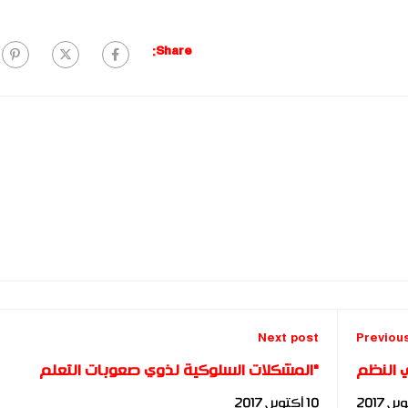
Share:
Next post
Previou
ي النظم
"المشكلات السلوكية لذوي صعوبات التعلم
السياسية: دراسة حالة مجلس النواب المصري 2015"
وحاجاتهم الإرشادية" للباحثة " نهلة إسماعيل"
10 أكتوبر، 2017