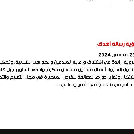
 المطلب
ؤية رسالة أهداف
سمبر، 2024
لرؤية رائدة في اكتشاف ورعاية المبدعين والمواهب الشبابية، وتمك
لتحول إلى رواد أعمال مبدعين منذ سن مبكرة، واسعى لتطوير جيل قاد
لابتكار، وتعزيز دورها كصانعة للفرص المتميزة في مجال التعليم والتد
سهم في بناء مجتمع علمي ومهني …