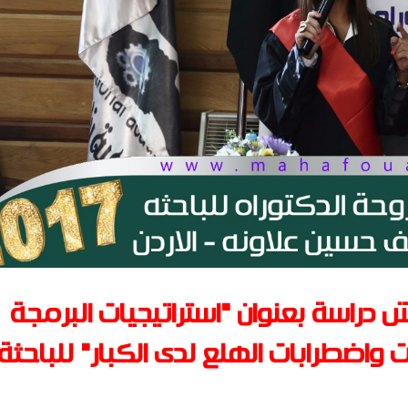
 دراسة بعنوان "استراتيجيات البرمجة
 واضطرابات الهلع لدى الكبار" للباحثة: