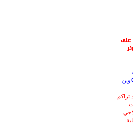
 على
ثر
كوين
 تراكم
ت
لاجي
ية