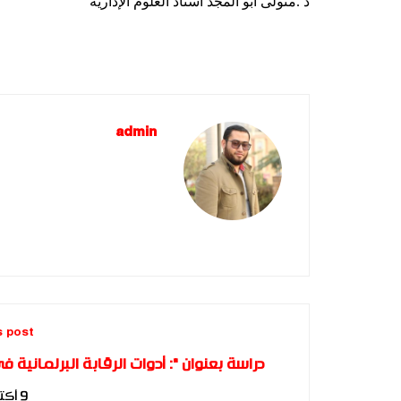
د .متولى أبو المجد أستاذ العلوم الإدارية
admin
s post
دراسة بعنوان ": أدوات الرقابة البرلمانية ف
9 أكتوبر، 2017