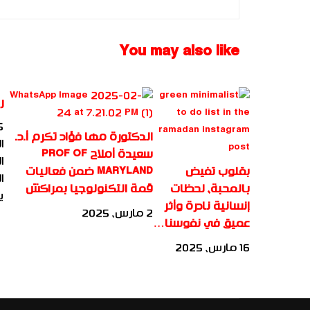
للباحث: المنتصر علي عبد
You may also like
ر
25 دي
الدكتورة مها فؤاد تكرم أ.د.
ا
سعيدة أملاح PROF OF
ا
بقلوب تفيض
MARYLAND ضمن فعاليات
ا
بالمحبة، لحظات
قمة التكنولوجيا بمراكش
ي
إنسانية نادرة وأثر
2 مارس، 2025
عميق في نفوسنا…
16 مارس، 2025