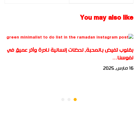
للباحث:إياد عدنان العبد
للباحث: عادل محمد
العزيز
عمر الشكاحي
You may also like
بقلوب تفيض بالمحبة، لحظات إنسانية نادرة وأثر عميق في
نفوسنا…
16 مارس، 2025