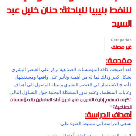
للنفط بليبيا للباحثة: حنان خليل عبد
السيد
Categories
غير مصنف
مقدمة:
لقد أصبحت كافة المؤسسات الصناعية تركز على العنصر البشري
بشكل كبير وذلك لما له من أهمية وتأثير على واقعها ومستقبلها،
فأصبح الاستثمار في العنصر البشري وسيلة للوصول إلى أهداف
وغايات المنظمة، وعليه تدور المشكلة البحثية حول التساؤل التالي:
“كيف تسهم إدارة التدريب في تحين أداء العاملين بالمؤسسات
الصناعية؟”
أهداف الدراسة:
تسعى الدراسة إلى تسليط الضوء على:
دور التدريب في زيادة كفاءة أداء الموظفين.