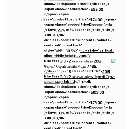
class=”listingDescription”></div><br />
<span class=”normalprice”>$95.00
</span> <span
class=”productSpecialPrice”>$74.00</span>
<span class=”productPriceDiscount”><br
/>Save: 22% off</span><br /><br /><br />
<br /></div>
<div class=”centerBoxContentsProducts
centeredContent back”
style=”width:30.5%;”>
<div style=”vertical-
align: middle;height:220px;”>
</div>
<br /><h3 class=”itemTitle”>
2013
Nike Free 3.0 V2 женская обувь Черный Серый
онлайн Мода [ab35]
</h3><div
class=”listingDescription”></div><br />
<span class=”normalprice”>$109.00
</span> <span
class=”productSpecialPrice”>$73.00</span>
<span class=”productPriceDiscount”><br
/>Save: 33% off</span><br /><br /><br />
<br /></div>
<div class=”centerBoxContentsProducts
centeredContent back”