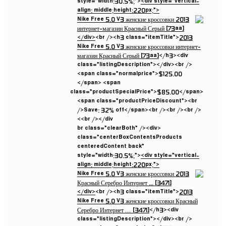
style=”width:30.5%;”>
<div style=”vertical-
align: middle;height:220px;”>
</div>
<br /><h3 class=”itemTitle”>
2013
Nike Free 5.0 V3 женские кроссовки интернет-
магазин Красный Серый [73aa]
</h3><div
class=”listingDescription”></div><br />
<span class=”normalprice”>$125.00
</span> <span
class=”productSpecialPrice”>$85.00</span>
<span class=”productPriceDiscount”><br
/>Save: 32% off</span><br /><br /><br />
<br /></div>
<br class=”clearBoth” /><div
class=”centerBoxContentsProducts
centeredContent back”
style=”width:30.5%;”>
<div style=”vertical-
align: middle;height:220px;”>
</div>
<br /><h3 class=”itemTitle”>
2013
Nike Free 5.0 V3 женские кроссовки Красный
Серебро Интернет … [3471]
</h3><div
class=”listingDescription”></div><br />