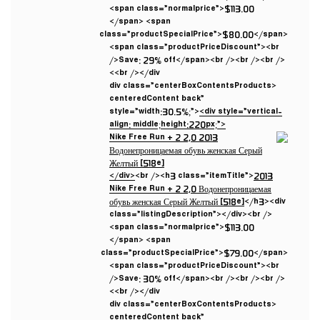
<span class=”normalprice”>$113.00
</span> <span
class=”productSpecialPrice”>$80.00</span>
<span class=”productPriceDiscount”><br
/>Save: 29% off</span><br /><br /><br />
<br /></div>
<div class=”centerBoxContentsProducts
centeredContent back”
style=”width:30.5%;”>
<div style=”vertical-
align: middle;height:220px;”>
</div>
<br /><h3 class=”itemTitle”>
2013
Nike Free Run + 2 2,0 Водонепроницаемая
обувь женская Серый Желтый [518e]
</h3><div
class=”listingDescription”></div><br />
<span class=”normalprice”>$113.00
</span> <span
class=”productSpecialPrice”>$79.00</span>
<span class=”productPriceDiscount”><br
/>Save: 30% off</span><br /><br /><br />
<br /></div>
<div class=”centerBoxContentsProducts
centeredContent back”