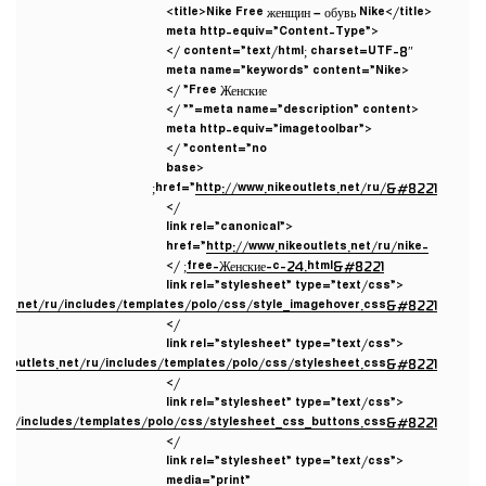
<title>Nike Free женщин – обувь Nike</title>
<meta http-equiv=”Content-Type”
content=”text/html; charset=UTF-8″ />
<meta name=”keywords” content=”Nike
Free Женские” />
<meta name=”description” content=”” />
<meta http-equiv=”imagetoolbar”
content=”no” />
<base
;
href=”
http://www.nikeoutlets.net/ru/&#8221
/>
<link rel=”canonical”
href=”
http://www.nikeoutlets.net/ru/nike-
; />
free-Женские-c-24.html&#8221
<link rel=”stylesheet” type=”text/css”
lets.net/ru/includes/templates/polo/css/style_imagehover.css&#8221
/>
<link rel=”stylesheet” type=”text/css”
ikeoutlets.net/ru/includes/templates/polo/css/stylesheet.css&#8221
/>
<link rel=”stylesheet” type=”text/css”
t/ru/includes/templates/polo/css/stylesheet_css_buttons.css&#8221
/>
<link rel=”stylesheet” type=”text/css”
media=”print”