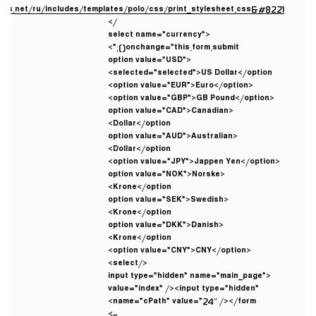
lets.net/ru/includes/templates/polo/css/print_stylesheet.css&#8221
/>
<select name=”currency”
onchange=”this.form.submit();”>
<option value=”USD”
selected=”selected”>US Dollar</option>
<option value=”EUR”>Euro</option>
<option value=”GBP”>GB Pound</option>
<option value=”CAD”>Canadian
Dollar</option>
<option value=”AUD”>Australian
Dollar</option>
<option value=”JPY”>Jappen Yen</option>
<option value=”NOK”>Norske
Krone</option>
<option value=”SEK”>Swedish
Krone</option>
<option value=”DKK”>Danish
Krone</option>
<option value=”CNY”>CNY</option>
</select>
<input type=”hidden” name=”main_page”
value=”index” /><input type=”hidden”
name=”cPath” value=”24″ /></form>
–>