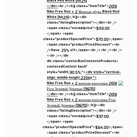
</div>
<br /><h3 class=”itemTitle”>
2013
Nike Free Run + 2 Женская обувь Black Red
White [bb2d]
</h3><div
class=”listingDescription”></div><br />
<span class=”normalprice”>$93.00
</span> <span
class=”productSpecialPrice”>$70.00</span>
<span class=”productPriceDiscount”><br
/>Save: 25% off</span><br /><br /><br />
<br /></div>
<div class=”centerBoxContentsProducts
centeredContent back”
style=”width:30.5%;”>
<div style=”vertical-
align: middle;height:220px;”>
</div>
<br /><h3 class=”itemTitle”>
2013
Nike Free Run + 2 женские кроссовки Роза
Зеленый Дешевые [9670]
</h3><div
class=”listingDescription”></div><br />
<span class=”normalprice”>$97.00
</span> <span
class=”productSpecialPrice”>$64.00</span>
<span class=”productPriceDiscount”><br