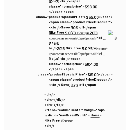
[0de7] <br /><span
class=”normalprice”>$93.00
</span> <span
class=”productSpecialPrice”>$65.00</span>
<span class=”productPriceDiscount”>
<br />Save: 30% off</span>
<br />2013 Nike Free 5.0 V3 Женщин
кроссовки зеленый Серебряный Hot …
[fb64] <br /><span
class=”normalprice”>$104.00
</span> <span
class=”productSpecialPrice”>$81.00</span>
<span class=”productPriceDiscount”>
<br />Save: 22% off</span>
</div>
</div></div>
</div></td>
<td id=”columnCenter” valign=”top”>
::
Home
<div id=”navBreadCrumb”>
Nike Free Женские
</div>