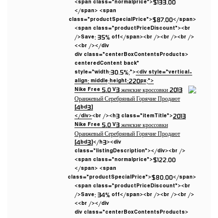
<span class=”normalprice”>$133.00
</span> <span
class=”productSpecialPrice”>$87.00</span>
<span class=”productPriceDiscount”><br
/>Save: 35% off</span><br /><br /><br />
<br /></div>
<div class=”centerBoxContentsProducts
centeredContent back”
style=”width:30.5%;”>
<div style=”vertical-
align: middle;height:220px;”>
</div>
<br /><h3 class=”itemTitle”>
2013
Nike Free 5.0 V3 женские кроссовки
Оранжевый Серебряный Горячие Продают
[4bd3]
</h3><div
class=”listingDescription”></div><br />
<span class=”normalprice”>$122.00
</span> <span
class=”productSpecialPrice”>$80.00</span>
<span class=”productPriceDiscount”><br
/>Save: 34% off</span><br /><br /><br />
<br /></div>
<div class=”centerBoxContentsProducts