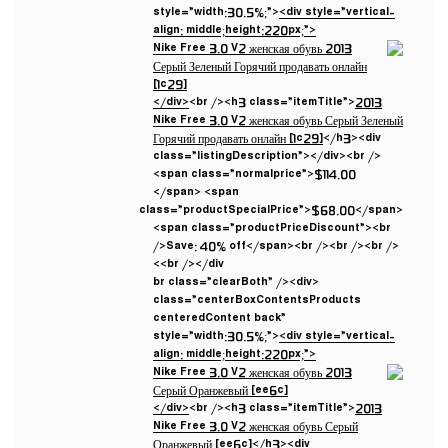
style=”width:30.5%;”>
<div style=”vertical-
align: middle;height:220px;”>
</div>
<br /><h3 class=”itemTitle”>
2013
Nike Free 3.0 V2 женская обувь Серый Зеленый
Горячий продавать онлайн [1c29]
</h3><div
class=”listingDescription”></div><br />
<span class=”normalprice”>$114.00
</span> <span
class=”productSpecialPrice”>$68.00</span>
<span class=”productPriceDiscount”><br
/>Save: 40% off</span><br /><br /><br />
<br /></div>
<br class=”clearBoth” /><div
class=”centerBoxContentsProducts
centeredContent back”
style=”width:30.5%;”>
<div style=”vertical-
align: middle;height:220px;”>
</div>
<br /><h3 class=”itemTitle”>
2013
Nike Free 3.0 V2 женская обувь Серый
Оранжевый [ee6c]
</h3><div