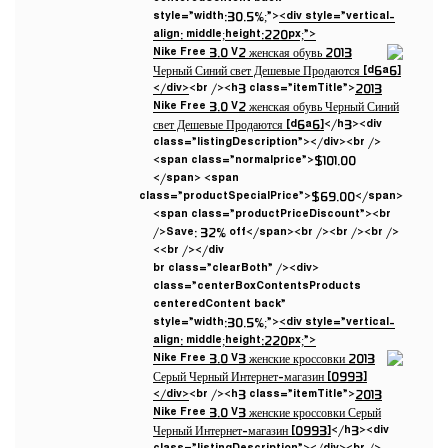
style=”width:30.5%;”>
<div style=”vertical-
align: middle;height:220px;”>
</div>
<br /><h3 class=”itemTitle”>
2013
Nike Free 3.0 V2 женская обувь Черный Синий
свет Дешевые Продаются [d6a6]
</h3><div
class=”listingDescription”></div><br />
<span class=”normalprice”>$101.00
</span> <span
class=”productSpecialPrice”>$69.00</span>
<span class=”productPriceDiscount”><br
/>Save: 32% off</span><br /><br /><br />
<br /></div>
<br class=”clearBoth” /><div
class=”centerBoxContentsProducts
centeredContent back”
style=”width:30.5%;”>
<div style=”vertical-
align: middle;height:220px;”>
</div>
<br /><h3 class=”itemTitle”>
2013
Nike Free 3.0 V3 женские кроссовки Серый
Черный Интернет-магазин [0993]
</h3><div