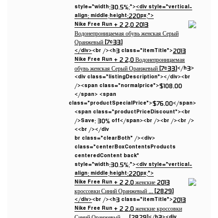
style=”width:30.5%;”>
<div style=”vertical-
align: middle;height:220px;”>
</div>
<br /><h3 class=”itemTitle”>
2013
Nike Free Run + 2 2,0 Водонепроницаемая
обувь женская Серый Оранжевый [7c33]
</h3>
<div class=”listingDescription”></div><br
/><span class=”normalprice”>$108.00
</span> <span
class=”productSpecialPrice”>$76.00</span>
<span class=”productPriceDiscount”><br
/>Save: 30% off</span><br /><br /><br />
<br /></div>
<br class=”clearBoth” /><div
class=”centerBoxContentsProducts
centeredContent back”
style=”width:30.5%;”>
<div style=”vertical-
align: middle;height:220px;”>
</div>
<br /><h3 class=”itemTitle”>
2013
Nike Free Run + 2 2.0 женские кроссовки
Синий Оранжевый … [2829]
</h3><div