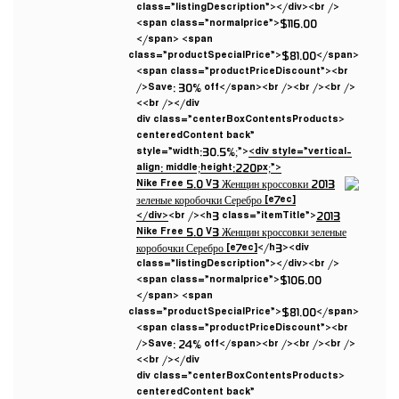
class=”listingDescription”></div><br />
<span class=”normalprice”>$116.00
</span> <span
class=”productSpecialPrice”>$81.00</span>
<span class=”productPriceDiscount”><br
/>Save: 30% off</span><br /><br /><br />
<br /></div>
<div class=”centerBoxContentsProducts
centeredContent back”
style=”width:30.5%;”>
<div style=”vertical-
align: middle;height:220px;”>
</div>
<br /><h3 class=”itemTitle”>
2013
Nike Free 5.0 V3 Женщин кроссовки зеленые
коробочки Серебро [e7ec]
</h3><div
class=”listingDescription”></div><br />
<span class=”normalprice”>$106.00
</span> <span
class=”productSpecialPrice”>$81.00</span>
<span class=”productPriceDiscount”><br
/>Save: 24% off</span><br /><br /><br />
<br /></div>
<div class=”centerBoxContentsProducts
centeredContent back”