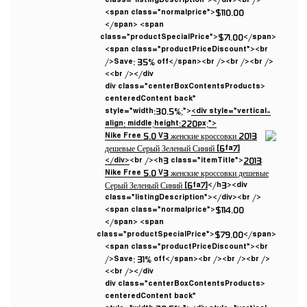
class=”listingDescription”></div><br />
<span class=”normalprice”>$110.00
</span> <span
class=”productSpecialPrice”>$71.00</span>
<span class=”productPriceDiscount”><br
/>Save: 35% off</span><br /><br /><br />
<br /></div>
<div class=”centerBoxContentsProducts
centeredContent back”
style=”width:30.5%;”>
<div style=”vertical-
align: middle;height:220px;”>
</div>
<br /><h3 class=”itemTitle”>
2013
Nike Free 5.0 V3 женские кроссовки дешевые
Серый Зеленый Синий [6fa7]
</h3><div
class=”listingDescription”></div><br />
<span class=”normalprice”>$114.00
</span> <span
class=”productSpecialPrice”>$79.00</span>
<span class=”productPriceDiscount”><br
/>Save: 31% off</span><br /><br /><br />
<br /></div>
<div class=”centerBoxContentsProducts
centeredContent back”