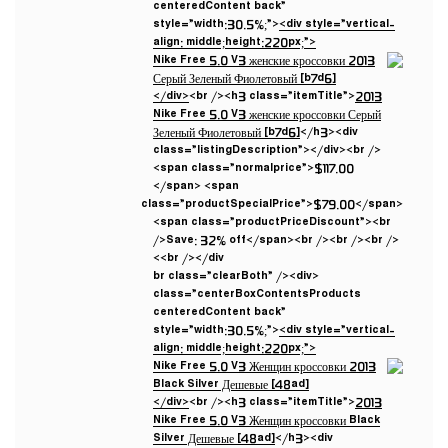
centeredContent back”
style=”width:30.5%;”>
<div style=”vertical-
align: middle;height:220px;”>
</div>
<br /><h3 class=”itemTitle”>
2013
Nike Free 5.0 V3 женские кроссовки Серый
Зеленый Фиолетовый [b7d6]
</h3><div
class=”listingDescription”></div><br />
<span class=”normalprice”>$117.00
</span> <span
class=”productSpecialPrice”>$79.00</span>
<span class=”productPriceDiscount”><br
/>Save: 32% off</span><br /><br /><br />
<br /></div>
<br class=”clearBoth” /><div
class=”centerBoxContentsProducts
centeredContent back”
style=”width:30.5%;”>
<div style=”vertical-
align: middle;height:220px;”>
</div>
<br /><h3 class=”itemTitle”>
2013
Nike Free 5.0 V3 Женщин кроссовки Black
Silver Дешевые [48ad]
</h3><div