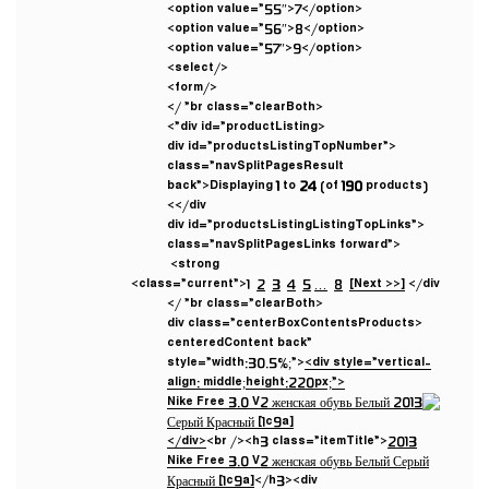
<option value=”55″>7</option>
<option value=”56″>8</option>
<option value=”57″>9</option>
</select>
</form>
<br class=”clearBoth” />
<div id=”productListing”>
<div id=”productsListingTopNumber”
class=”navSplitPagesResult
back”>Displaying
1
to
24
(of
190
products)
</div>
<div id=”productsListingListingTopLinks”
class=”navSplitPagesLinks forward”>
<strong
class=”current”>1
2
3
4
5
…
8
[Next >>]
</div>
<br class=”clearBoth” />
<div class=”centerBoxContentsProducts
centeredContent back”
style=”width:30.5%;”>
<div style=”vertical-
align: middle;height:220px;”>
</div>
<br /><h3 class=”itemTitle”>
2013
Nike Free 3.0 V2 женская обувь Белый Серый
Красный [1c9a]
</h3><div