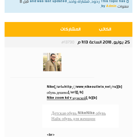
This topic has 0 ردود, مشارك واحد, and was last updated
قبل 8
سنوات
by
Admin
.
الكاتب
المشاركات
25 يوليو، 2018 الساعة 11:13 م
#13730
Admin
مدير عام
[b][url=http://www.nikeoutlets.net/ru/]Nike
обувь дешево[/url][/b]
Nike zoom kd v мужской
[/b]
[b]
Детская обувь Nike
Nike обувь
Найк обувь для женщин
<br>