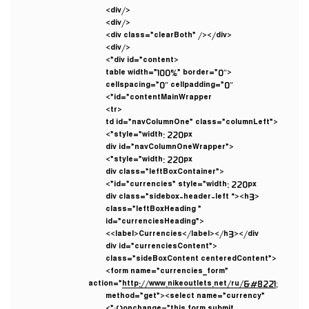
</div>
</div>
<div class=”clearBoth” /></div>
</div>
<div id=”content”>
<table width=”100%” border=”0″
cellspacing=”0″ cellpadding=”0″
id=”contentMainWrapper”>
<tr>
<td id=”navColumnOne” class=”columnLeft”
style=”width: 220px”>
<div id=”navColumnOneWrapper”
style=”width: 220px”>
<div class=”leftBoxContainer”
id=”currencies” style=”width: 220px”>
<div class=”sidebox-header-left “><h3
class=”leftBoxHeading ”
id=”currenciesHeading”>
<label>Currencies</label></h3></div>
<div id=”currenciesContent”
class=”sideBoxContent centeredContent”>
<form name=”currencies_form”
action=”
http://www.nikeoutlets.net/ru/&#8221
;
method=”get”><select name=”currency”