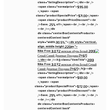
class=”listingDescription”></div><br />
<span class=”normalprice”>$95.00
</span> <span
class=”productSpecialPrice”>$71.00</span>
<span class=”productPriceDiscount”><br
/>Save: 25% off</span><br /><br /><br />
<br /></div>
<div class=”centerBoxContentsProducts
centeredContent back”
style=”width:30.5%;”>
<div style=”vertical-
align: middle;height:220px;”>
</div>
<br /><h3 class=”itemTitle”>
2013
Nike Free 3.0 V2 женская обувь Белый Серый
Синий Дешевые Продажа [fc6f]
</h3><div
class=”listingDescription”></div><br />
<span class=”normalprice”>$101.00
</span> <span
class=”productSpecialPrice”>$72.00</span>
<span class=”productPriceDiscount”><br
/>Save: 29% off</span><br /><br /><br />
<br /></div>
<div class=”centerBoxContentsProducts
centeredContent back”