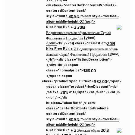
<br /></div>
<div class=”centerBoxContentsProducts
centeredContent back”
style=”width:30.5%;”>
<div style=”vertical-
align: middle;height:220px;”>
</div>
<br /><h3 class=”itemTitle”>
2013
Nike Free Run + 2 Водонепроницаемая обувь
женская Серый Фиолетовый Продаются [2bce]
</h3><div class=”listingDescription”>
</div><br /><span
class=”normalprice”>$116.00
</span> <span
class=”productSpecialPrice”>$82.00</span>
<span class=”productPriceDiscount”><br
/>Save: 29% off</span><br /><br /><br />
<br /></div>
<br class=”clearBoth” /><div
class=”centerBoxContentsProducts
centeredContent back”
style=”width:30.5%;”>
<div style=”vertical-
align: middle;height:220px;”>