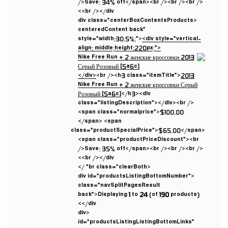
/>Save: 34% off</span><br /><br /><br />
<br /></div>
<div class=”centerBoxContentsProducts
centeredContent back”
style=”width:30.5%;”>
<div style=”vertical-
align: middle;height:220px;”>
</div>
<br /><h3 class=”itemTitle”>
2013
Nike Free Run + 2 женские кроссовки Серый
Розовый [5a6c]
</h3><div
class=”listingDescription”></div><br />
<span class=”normalprice”>$100.00
</span> <span
class=”productSpecialPrice”>$65.00</span>
<span class=”productPriceDiscount”><br
/>Save: 35% off</span><br /><br /><br />
<br /></div>
<br class=”clearBoth” />
<div id=”productsListingBottomNumber”
class=”navSplitPagesResult
back”>Displaying
1
to
24
(of
190
products)
</div>
<div
id=”productsListingListingBottomLinks”