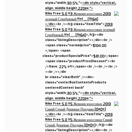
style=”width:30.5%;”>
<div style=”vertical-
align: middle;height:220px;”>
</div>
<br /><h3 class=”itemTitle”>
2013
Nike Free 5.0 V3 Женщин кроссовки зеленый
Серебряный Hot … [fb64]
</h3><div
class=”listingDescription”></div><br />
<span class=”normalprice”>$104.00
</span> <span
class=”productSpecialPrice”>$81.00</span>
<span class=”productPriceDiscount”><br
/>Save: 22% off</span><br /><br /><br />
<br /></div>
<br class=”clearBoth” /><div
class=”centerBoxContentsProducts
centeredContent back”
style=”width:30.5%;”>
<div style=”vertical-
align: middle;height:220px;”>
</div>
<br /><h3 class=”itemTitle”>
2013
Nike Free 5.0 V5 Женщин кроссовки Синий
Серый Дешевые Продажа [0a0c]
</h3><div
class=”listingDescription”></div><br />