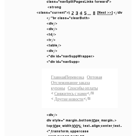
class=”navSplitPagesLinks forward”>
<strong
class=”current”>1
2
3
4
5
…
8
[Next >>]
</div>
<br class=”clearBoth” />
</div>
</div>
</td>
</tr>
</table>
</div>
<div id=”navSuppWrapper”>
<div id=”navSupp”>
Главная
Перевозка
Оптовая
Отслеживание заказа
купоны
Способы оплаты
Свяжитесь с нами
</li >
Другие новости
</li >
</div>
<div style=” margin-bottom:10px; margin-
top:10px; width:100%; text-align:center;text-
transform: uppercase;”>