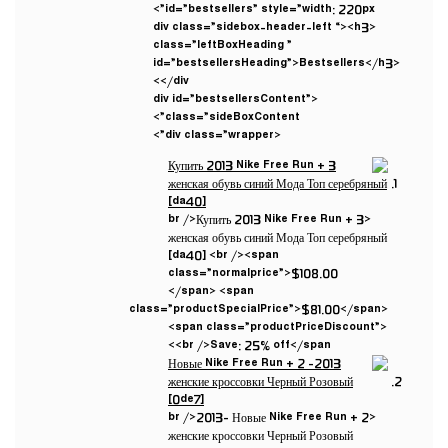
id=”bestsellers” style=”width: 220px”>
<div class=”sidebox-header-left “><h3
class=”leftBoxHeading ”
id=”bestsellersHeading”>Bestsellers</h3>
</div>
<div id=”bestsellersContent”
class=”sideBoxContent”>
<div class=”wrapper”>
<br />Купить 2013 Nike Free Run + 3
женская обувь синий Мода Топ серебряный
[da40] <br /><span
class=”normalprice”>$108.00
</span> <span
class=”productSpecialPrice”>$81.00</span>
<span class=”productPriceDiscount”>
<br />Save: 25% off</span>
<br />2013- Новые Nike Free Run + 2
женские кроссовки Черный Розовый