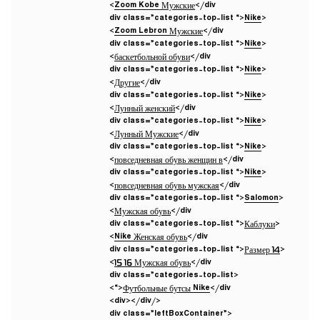
Zoom Kobe Мужские
</div>
Nike
<div class=”categories-top-list “>
Zoom Lebron Мужские
</div>
Nike
<div class=”categories-top-list “>
баскетбольной обуви
</div>
Nike
<div class=”categories-top-list “>
Другие
</div>
Nike
<div class=”categories-top-list “>
Лунный женский
</div>
Nike
<div class=”categories-top-list “>
Лунный Мужские
</div>
Nike
<div class=”categories-top-list “>
повседневная обувь женщин в
</div>
Nike
<div class=”categories-top-list “>
повседневная обувь мужская
</div>
Salomon
<div class=”categories-top-list “>
Мужская обувь
</div>
Каблуки
<div class=”categories-top-list “>
Nike Женская обувь
</div>
Размер 14
<div class=”categories-top-list “>
15 16 Мужская обувь
</div>
<div class=”categories-top-list
“>
Футбольные бутсы Nike
</div>
</div></div>
<div class=”leftBoxContainer”