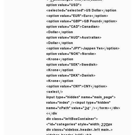
onchange=”this.form.submit();”>
<option value=”USD”
selected=”selected”>US Dollar</option>
<option value=”EUR”>Euro</option>
<option value=”GBP”>GB Pound</option>
<option value=”CAD”>Canadian
Dollar</option>
<option value=”AUD”>Australian
Dollar</option>
<option value=”JPY”>Jappen Yen</option>
<option value=”NOK”>Norske
Krone</option>
<option value=”SEK”>Swedish
Krone</option>
<option value=”DKK”>Danish
Krone</option>
<option value=”CNY”>CNY</option>
</select>
<input type=”hidden” name=”main_page”
value=”index” /><input type=”hidden”
name=”cPath” value=”24″ /></form></div>
</div>
<div class=”leftBoxContainer”
id=”categories” style=”width: 220px”>
<div class=”sidebox-header-left main-