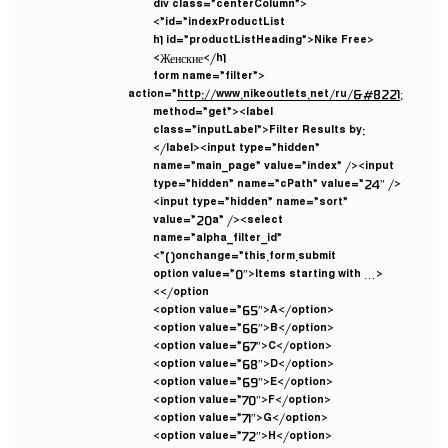
<div class=”centerColumn”
id=”indexProductList”>
<h1 id=”productListHeading”>Nike Free
Женские</h1>
<form name=”filter”
action=”
http://www.nikeoutlets.net/ru/&#8221
;
method=”get”><label
class=”inputLabel”>Filter Results by:
</label><input type=”hidden”
name=”main_page” value=”index” /><input
type=”hidden” name=”cPath” value=”24″ />
<input type=”hidden” name=”sort”
value=”20a” /><select
name=”alpha_filter_id”
onchange=”this.form.submit()”>
<option value=”0″>Items starting with …
</option>
<option value=”65″>A</option>
<option value=”66″>B</option>
<option value=”67″>C</option>
<option value=”68″>D</option>
<option value=”69″>E</option>
<option value=”70″>F</option>
<option value=”71″>G</option>
<option value=”72″>H</option>