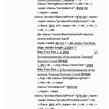
class=”listingDescription”></div><br />
<span class=”normalprice”>$108.00
</span> <span
class=”productSpecialPrice”>$70.00</span>
<span class=”productPriceDiscount”><br
/>Save: 35% off</span><br /><br /><br />
<br /></div>
<div class=”centerBoxContentsProducts
centeredContent back”
style=”width:30.5%;”>
<div style=”vertical-
align: middle;height:220px;”>
</div>
<br /><h3 class=”itemTitle”>
2013
Nike Free Run + 2 Водонепроницаемая обувь
женская Дешевый Интернет Серый [8a66]
</h3><div class=”listingDescription”>
</div><br /><span
class=”normalprice”>$113.00
</span> <span
class=”productSpecialPrice”>$75.00</span>
<span class=”productPriceDiscount”><br
/>Save: 34% off</span><br /><br /><br />