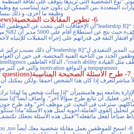
وتر.”نوع الشخصية التى تريدها يتوقف على ثقافة المنظمة
هارات المتعددة ،من الممكن أن يكون جيد ليتناسب مع وظيف
وظيفة ما آخرى، و ذلك ببساط
6- تطوير المقابلات الشخصية(improve your interviews)
وجدت دراسة أجرتها : “leadership IQ”أن الإخفاقات التى نتجت ع
المقابلة الشخصي
 افتقار الثقة فى قدراتهم على إجراء المقبلات للإنتباه لأ
وفقا لما قاله، مارك مورفى، المدير التنفيذى ل” IQ
وظفين الجدد من الناحية الفنية المختصة، فى حين أن العوامل
temperament و الدوافع motivation والتى فى كثير من الأحيان يتم التغاضى عنها.
7- طرح الأسئلة الصحيحة المناسبة(Ask the right kinds of questions
 مباشرلتعرف إذا كان هذا الشخص أحمقاً ،ولكن يمكنك أن 
خ
لإدارة بجامعة نيو هامبشيرأن “إذا سألت شخص ما لماذا تر
ر، فعليك أن تتابع طرح سؤالاً آخر”. وأضاف أيضاً”إذا ستم
اكلهم، سترغب فى البحث عن موظف آخر”.وقد طرح جون ش
اظ صباحاً لفعل ماتفعله؟”فمثل هذه الأسئلة تجعلك تكتش
8- اسمح للموظفين بعمل مقابلة شخصية معك أيضاً let candidates interview you ,too))