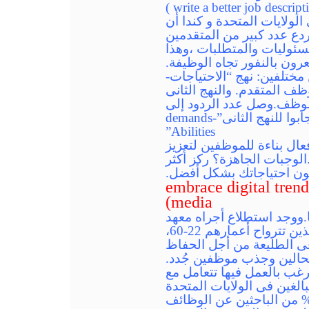
راها باحثون فى الولايات المتحدة و كندا أن
ردع عدد كبير من المتقدمين
مسئوليات والمتطلبات ،وهذا
ون بالنفور تجاه الوظيفة.
وقسمتهم إلى نهجين مختلفين: نهج “الاحتياجات-
شركة للموظف المتقدم. والنهج الثانى
ه المنظمة من الموظف.وصل عدد الردود إلى
991 ،وكان عدد الذى ن استجابوا للنهج الأول”needs- supplies” يفوق عدد الذين استجابوا للنهج الثانى”demands-
Abilities”
ال بناءة للموظفين لتعزيز
لوجبات الجاهزة؟ ركز أكثر
ون احتياجاتك بشكل أفضل.
ئل التواصل الاجتماعى(embrace digital trends and social
media)
.ووجد استطلاع أجراه معهد
ماسانشوستس للتكنولوجيا و شركة ديلوت أن : الغالبية العظمى من المتقدمين ، الذين تترواح أعمارهم 22-60،
ى الطليعة من أجل الحفاظ
حالين وجذب موظفين جُدد.
رغب بالعمل فيها تتعامل مع
ستطلاع بيو 2015 ، وجِد أن استخدم مايقرب من 30% من البالغين فى الولايات المتحدة
واتف الذكية فى البحث عن عمل، بما فى ذلك قوائم التصفح الخاصة بالوظائف(94% من الباحثين عن الوظائف