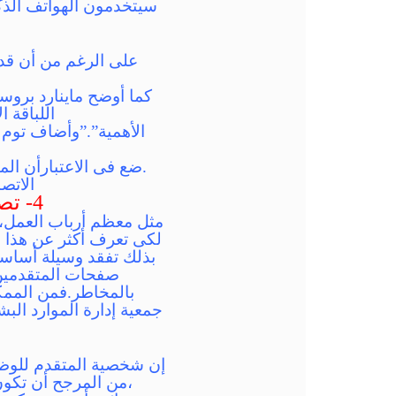
على الرغم من أن قد ت
كما أوضح ماينارد برو
اللباقة 
الأهمية”.”وأضاف توم
الاتصال”communication skills” وعمليات التفكير والذكاء
4- تصفح صفحات وسائل اتواصل الاجتماعى (check social media profiles)
مثل معظم أرباب العمل، 
لكى تعرف أكثر عن هذا 
بذلك تفقد وسيلة أساس
صفحات المتقدمين 
بالمخاطر.فمن المم
جمعية إدارة الموارد الب
إن شخصية المتقدم للوظي
،من المرجح أن تكون