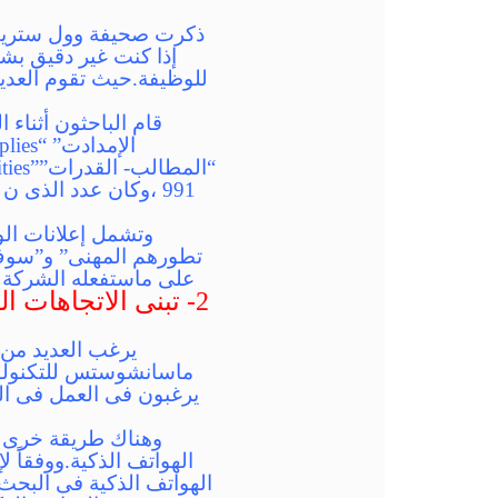
إذا كنت غير دقيق بشأ
للوظيفة.حيث تقوم العديد
وتشمل إعلانات الو
تطورهم المهنى” و”سوف ي
على ماستفعله الشركة 
يرغب العديد من 
يرغبون فى العمل فى ال
وهناك طريقة خرى جد