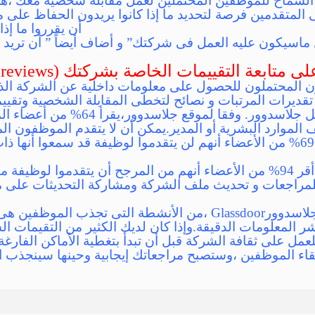
السماح للموظفين المحتملين لعمل مقابلة شخصية معك ،ه
لمتقدمين فرصة لتحديد ما إذا كانوا يريدون الحفاظ على م
أن يقرروا ما إذا
 ماسيكون عليه العمل فى شركتك” و أضاف أيضاً ” أن تريد أ
ن المحتملون للحصول على معلومات داخلية عن الشركة الذين
قديرات المرتبات و نصائح لتخطى المقابلة الشخصية وتقيي
والسابقين من مواقع مثل جلاسدوور. وف
لموارد البشرية أو المدير.يمكن أن لا يتقدم الموظفون الم
يعجبهم ما قرؤه: وأقر 69% من الأعضاء أنهم لن يتقدموا لوظيفة قد سمعوا 
وعلى الجانب الآخر، أقر 94% من الأعضاء أنهم من المرجح أن يتقدموا ل
للمراجعات و تحديث ملف الشركة ومشاركة التحديثات على م
استناداً إلى بيانات جلاسدوورGlassdoor ،من الأنشطة التى 
ر المعلومات الدقيقة.وإذا كان لديك الكثير من التقيمات ا
مل على ثقافة الشركة قبل أن تبدأ بتغطية الأماكن الفارغة
اء الموظفين ،وستصبح مراجعاتك إيجابية وحينها سينجذب