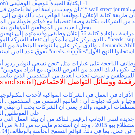
1- الكتابة الجيدة للوصف الوظيفى (write a better job description )
ذكرت صحيفة وول ستريتwall street journal “ “،أن وجدت دراسة أج
ن طريقة كتابة الإعلان الوظيفىا الخاص بك، ذلك يؤدى إلى 
 من الشركات بكتابة وصفاً تفصيلياً مع قوائم طويلة من ال
يجعل العديد من الموظفين المؤهلين يشعر
قام الباحثون أثناء الدراسة ، بإعادة كتابة 56 إعلان وظيفى 
الإمدادت” “needs- supplies” ، الذى يركز على مايمكن أن تفعله ال
“المطالب- القدرات””demands-Abilities ، والذى يركز على ما تتوقع
ظائف الناجحة على عبارات مثل “نحن نسعى لتوفير ردود أفع
كون لديك العديد من الفرص للتعاون مع أفراد موهوبين”.ا
للموظفين و سوف تجذب العديد من المتقدمين الذين يناسب
2- تبنى الاتجاهات الرقمية ووسا
الأفراد فى العمل فى الشركات المواكبة لأحدث التكنولوجيا
منظمات الرقمية، والذى يعنى أن الشركات يجب أن تبقى ف
على الموظفين ال
يدة لتبنى الجانب الرقمى للتأكد من أن بيئة العمل التى ت
الهواتف الذكية.ووفقاً لإ
اله