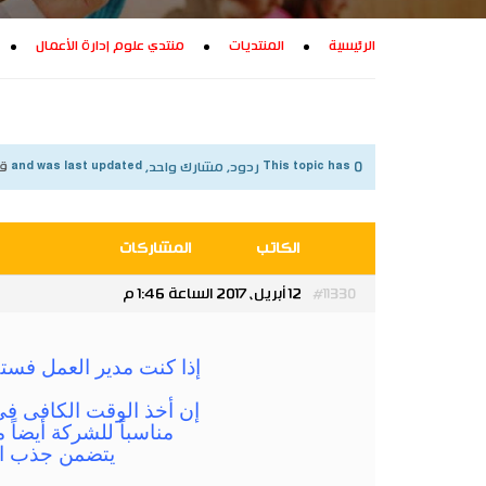
الرئيسية
المنتديات
منتدي علوم إدارة الأعمال
This topic has 0 ردود, مشارك واحد, and was last updated
قبل 9 س
الكاتب
المشاركات
12 أبريل، 2017 الساعة 1:46 م
#11330
إذا كنت مدير العمل فست
إن أخذ الوقت الكافى ف
مناسباً للشركة أيضاً
يتضمن جذب ال