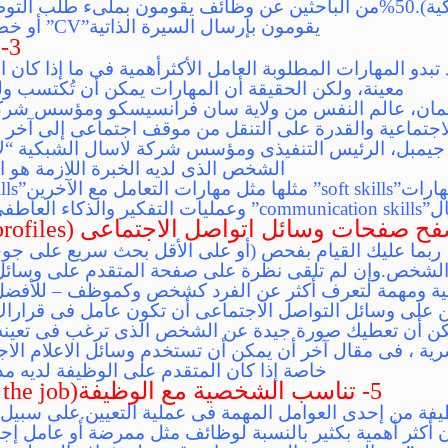
يقومون بإرسال السيرة الذاتية”CV” أو خطاب التوظيف”cover letter”.
3- المهارات soft skills))
بدو المهارات المطلوبة العامل الأكثرأهمية فى ما إذا كان ال
معينة، ولكن الحقيقة أن المهارات يمكن أن تُكتسب 
سمان، عالم النفس من ولاية سان فرانسيسكو ومؤسس شرك
الاجتماعية والقدرة على التنقل من موقف اجتماعى إلى آخر 
 جيمبل، الرئيس التنفيذى ومؤسس شركة لاسال الشبكية “لا
الشخص الذى لديه الخبرة اللازمة هو
 العاطفى”emotional intelligence””.
ربما عليك القيام بفحص (أو على الأقل بحث سريع على جوج
الشخص.وإن لم تلقى نظرة على صفحة المتقدم على وسائل 
ية ومهمة لتعرف أكثر عن الفرد كشخص وكموظف – للأفضل أ
على وسائل التواصل الاجتماعى أن تكون عامل فى قراراك ل
كن أن تعطيك صورة جيدة عن الشخص الذى ترغب فى تعينه.
شرية ، فى مقال آخر أن يمكن أن تستخدم وسائل الاعلام الاج
خاصة إذا كان المتقدم على الوظيفة لديه مد
5- تناسب الشخصية مع الوظيفة(fit the personality to the job)
فة من إحدى العوامل المهمة فى عملية التعيين.على سبيل 
 أكثر أهمية بكثير بالنسبة لوظائف مثل ممرضة أو عامل 