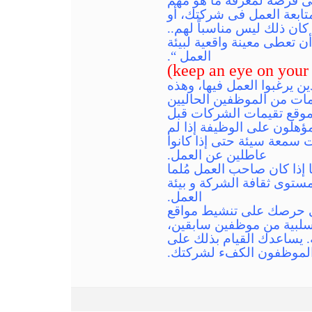
ى فرصة لمعرفة ما هو مهم
تابعة العمل فى شركتك، أو
 كان ذلك ليس مناسباً لهم..
ن تعطى معينة واقعية لبيئة
العمل “.
 يرغبوا العمل فيها، وهذه
مات من الموظفين الحاليين
قا لموقع جلاسدوور،يقرأ 64% من أعضاء الموقع تقيمات الشركات قبل
ؤهلون على الوظيفة إذا لم
أنها ذات سمعة سيئة حتى إذا كانوا
عاطلين عن العمل.
وظيفة ما إذا كان صاحب العمل مُلما
ستوى ثقافة الشركة و بيئة
العمل.
تجذب الموظفين هى حرصك على تنشيط مواقع
لسلبية من موظفين سابقين،
. يساعدك القيام بذلك على
 الموظفون الكفء لشركتك.