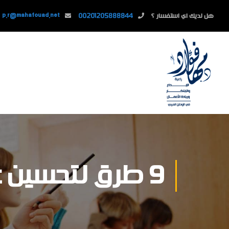
هل لديك اي استفسار ؟
00201205888844
p.r@mahafouad.net
9 طرق لتحسين عملية التوظيف لديك