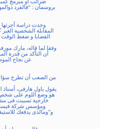
ضرائب أو مبرمج كمبي
بروسمان : “فالفرد ذوالم
القضايا و ضغط الوقت أو
أن التأكد من قدرة الم
من الصعب أن تطرح سؤالاً
يقول باول هارفى، أستاذ ا
هو وضع اللوم على شخص آخ
خارجية تسببت فى مش
و”ومالذى يدفعك للاستيق