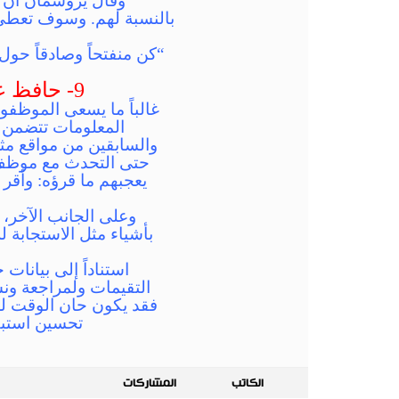
وقال يروسمان أن 
بالنسبة لهم. وسوف تعطى ا
“كن منفتحاً وصادقاً حول
9- حافظ على متابعة التقييمات الخاصة بشركتك (keep an eye on your reviews)
غالباً ما يسعى الموظفو
المعلومات تتضمن ت
حتى التحدث مع موظف ا
بأشياء مثل الاستجابة 
التقيمات ولمراجعة ونش
فقد يكون حان الوقت للع
تحسين استبق
الكاتب
المشاركات