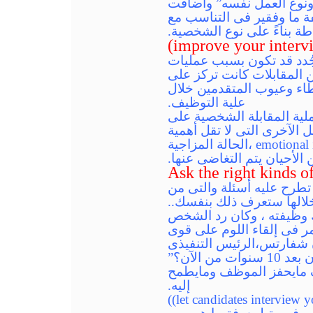
 ونوع العمل نفسه” وأضافت
ة ما وفقير فى التناسب مع
ة بناءً على نوع الشخصية.
ن الموظفين الجُدد قد تكون بسبب عمليات
ة الغير كفء.حيث نتج عن استطلاع أقام على 5000 مدير أن 82% من المقابلات كانت تركز على
خطاء وعيوب المتقدمين خلال
علية التوظيف.
leadership”أن ذلك بسبب تركيز عملية المقابلة الشخصية على
 الآخرى التى لا تقل أهمية
عن نجاح الموظف مثل القيادة coach ability”، الذكاء العاطفى emotional intelligence ،الحالة المزاجية
تطرح عليه أسئلة والتى من
لالها ستعرف ذلك بنفسك..
ك وظيفته ، وكان رد الشخص
ر فى إلقاء اللوم على قوى
فارتس،الرئيس التنفيذى
ومؤسس شركة فيستر لتحليل القوى العاملة،أجوبة لمثل هذه الأسئلة”ماذا ستكون بعد 10 سنوات من الآن؟”
ف مايحفز الموظف ومايطمح
إليه.