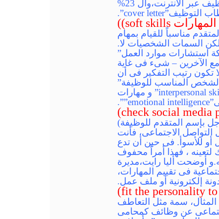
سيتخدمون الهواتف الذكية).50%من الباحثين عن وظائف يقومون بملىء طلب التوظيف عبر الانترنت،وال 23%
متقدم مناسباً للقيام بمهام
ولكن السمات الشخصيات لا.
ة استشارات موارد العمل”
مع الآخرين – شىء فى غاية
 تكون رتيب التفكير فى أن
 الشخص المناسب للوظيفة”
.ضع فى الاعتبارأن المهارات”soft skills” مثلها مثل مهارات التعامل مع الآخرين”interpersonal skills” و مهارات
ل بإسم المتقدم للوظيفة)
التواصل الاجتماعى، فأنت
و للأسوأ. فى حين أن تدع
تعينه ، فهذا أمراً محفوف
و أوضحت أليا رايت،مديرة
تماعية فى تقييم المهارات،
ونة إلكترونية أو ملف عمل.
المثال، سمة مثل التعاطف
إجتماعى عن وظائف كمحامى